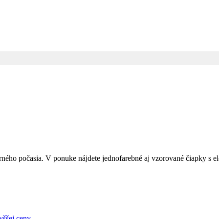
terného počasia. V ponuke nájdete jednofarebné aj vzorované čiapky
yššej ceny