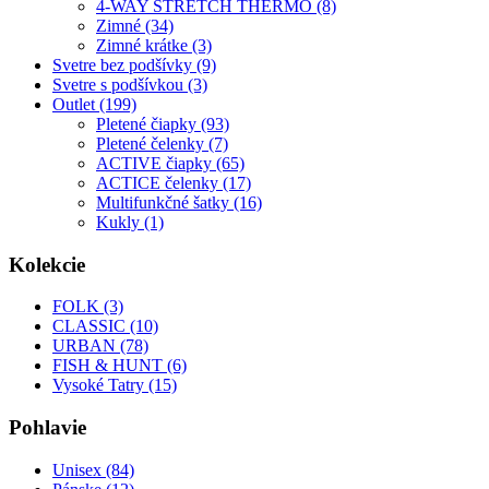
4-WAY STRETCH THERMO (8)
Zimné (34)
Zimné krátke (3)
Svetre bez podšívky (9)
Svetre s podšívkou (3)
Outlet (199)
Pletené čiapky (93)
Pletené čelenky (7)
ACTIVE čiapky (65)
ACTICE čelenky (17)
Multifunkčné šatky (16)
Kukly (1)
Kolekcie
FOLK (3)
CLASSIC (10)
URBAN (78)
FISH & HUNT (6)
Vysoké Tatry (15)
Pohlavie
Unisex (84)