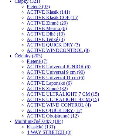
Čiapky (321)
Pletené (97)
ACTIVE Klasik (141)
ACTIVE Klasik COP (15)
ACTIVE Zimné (29)
ACTIVE Merino (6)
ACTIVE Dlhé (19)
ACTIVE Tenké (3)
ACTIVE QUICK DRY (3)
ACTIVE WINDCONTROL (8)
Čelenky (205)
Pletené (7)
ACTIVE Univerzal JUNIOR (6)
ACTIVE Univerzal 9 cm (90)
ACTIVE Univerzal 11 cm (6)
ACTIVE Laponské (6)
ACTIVE Zimné (32)
ACTIVE ULTRALIGHT 7 CM (15)
ACTIVE ULTRALIGHT 9 CM (15)
ACTIVE WIND CONTROL (4)
ACTIVE QUICK DRY (12)
ACTIVE Obojstranné (12)
Multifunkčné šatky (184)
Klasické (131)
4-WAY STRETCH (8)