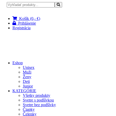
Pri nákupe nad 100 € doprava zadarmo
Košík (0,- €)
Prihlásenie
Registrácia
Eshop
Unisex
Muži
Ženy
Deti
Junior
KATEGÓRIE
Všetky produkty
Svetre s podšívkou
Svetre bez podšívky
Čiapky
Čelenky