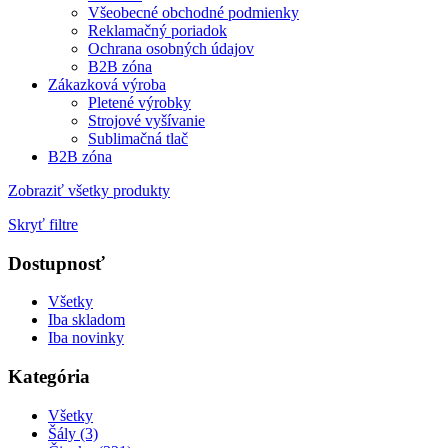
Všeobecné obchodné podmienky
Reklamačný poriadok
Ochrana osobných údajov
B2B zóna
Zákazková výroba
Pletené výrobky
Strojové vyšívanie
Sublimačná tlač
B2B zóna
Zobraziť všetky produkty
Skryť filtre
Dostupnosť
Všetky
Iba skladom
Iba novinky
Kategória
Všetky
Šály (3)