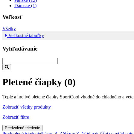
Pánske (12)
Dámske (1)
Veľkosť
Všetky
Veľkostné tabuľky
Vyhľadávanie
Pletené čiapky
(0)
Teplé a hrejivé pletené čiapky SportCool vhodné do chladného a ve
Zobraziť všetky produkty
Zobraziť filtre
Predvolené triedenie
Predvolené triedenie
Názov A-Z
Názov Z-A
Od najnižšej ceny
Od najv