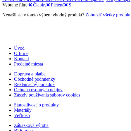
Vybrané filtre:
Čiapky
Pletené
S
Nenašli ste v tomto výbere vhodný produkt?
Zobraziť všetky produkt
Úvod
O firme
Kontakt
Predajné miesta
Doprava a platba
Obchodné podmienky
Reklamačný poriadok
Ochrana osobných údajov
Zásady používania súborov cookies
Starostlivosť o produkty
Materiály
Veľkosti
Zákazková výroba
B2B zóna