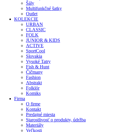
Šály
Multifunkčné šatky
Outlet
KOLEKCIE
URBAN
CLASSIC
FOLK
JUNIOR & KIDS
ACTIVE
SportCool
Slovakia
Vysoké Tatry
Fish & Hunt
Čičmany
Fashion
Abstrakt
Folklór
Komiks
Firma
O firme
Kontakt
Predajné miesta
Starostlivosť o produkty, údržba
Materiály
Veľkosti