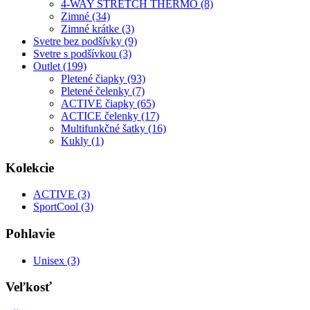
4-WAY STRETCH THERMO (8)
Zimné (34)
Zimné krátke (3)
Svetre bez podšívky (9)
Svetre s podšívkou (3)
Outlet (199)
Pletené čiapky (93)
Pletené čelenky (7)
ACTIVE čiapky (65)
ACTICE čelenky (17)
Multifunkčné šatky (16)
Kukly (1)
Kolekcie
ACTIVE (3)
SportCool (3)
Pohlavie
Unisex (3)
Veľkosť