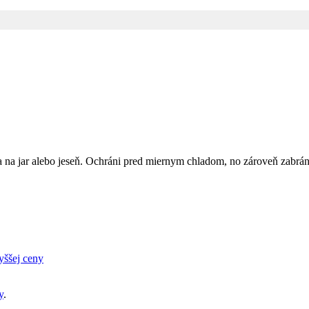
na jar alebo jeseň. Ochráni pred miernym chladom, no zároveň zabráni 
yššej ceny
y
.