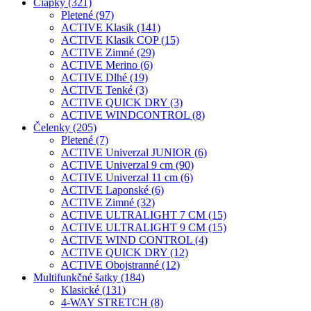
Čiapky (321)
Pletené (97)
ACTIVE Klasik (141)
ACTIVE Klasik COP (15)
ACTIVE Zimné (29)
ACTIVE Merino (6)
ACTIVE Dlhé (19)
ACTIVE Tenké (3)
ACTIVE QUICK DRY (3)
ACTIVE WINDCONTROL (8)
Čelenky (205)
Pletené (7)
ACTIVE Univerzal JUNIOR (6)
ACTIVE Univerzal 9 cm (90)
ACTIVE Univerzal 11 cm (6)
ACTIVE Laponské (6)
ACTIVE Zimné (32)
ACTIVE ULTRALIGHT 7 CM (15)
ACTIVE ULTRALIGHT 9 CM (15)
ACTIVE WIND CONTROL (4)
ACTIVE QUICK DRY (12)
ACTIVE Obojstranné (12)
Multifunkčné šatky (184)
Klasické (131)
4-WAY STRETCH (8)