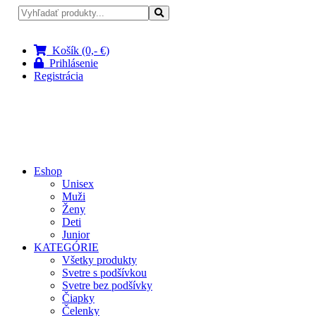
Pri nákupe nad 100 € doprava zadarmo
Košík (0,- €)
Prihlásenie
Registrácia
Eshop
Unisex
Muži
Ženy
Deti
Junior
KATEGÓRIE
Všetky produkty
Svetre s podšívkou
Svetre bez podšívky
Čiapky
Čelenky