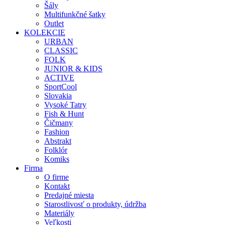
Šály
Multifunkčné šatky
Outlet
KOLEKCIE
URBAN
CLASSIC
FOLK
JUNIOR & KIDS
ACTIVE
SportCool
Slovakia
Vysoké Tatry
Fish & Hunt
Čičmany
Fashion
Abstrakt
Folklór
Komiks
Firma
O firme
Kontakt
Predajné miesta
Starostlivosť o produkty, údržba
Materiály
Veľkosti