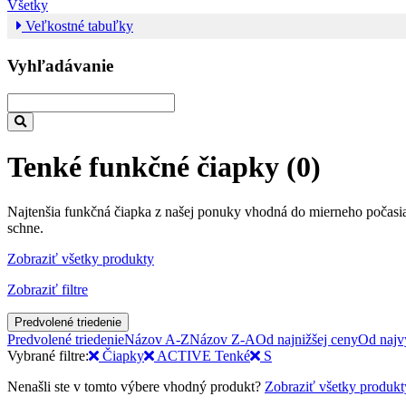
Všetky
Veľkostné tabuľky
Vyhľadávanie
Tenké funkčné čiapky
(0)
Najtenšia funkčná čiapka z našej ponuky vhodná do mierneho počasia 
schne.
Zobraziť všetky produkty
Zobraziť filtre
Predvolené triedenie
Predvolené triedenie
Názov A-Z
Názov Z-A
Od najnižšej ceny
Od najv
Vybrané filtre:
Čiapky
ACTIVE Tenké
S
Nenašli ste v tomto výbere vhodný produkt?
Zobraziť všetky produkt