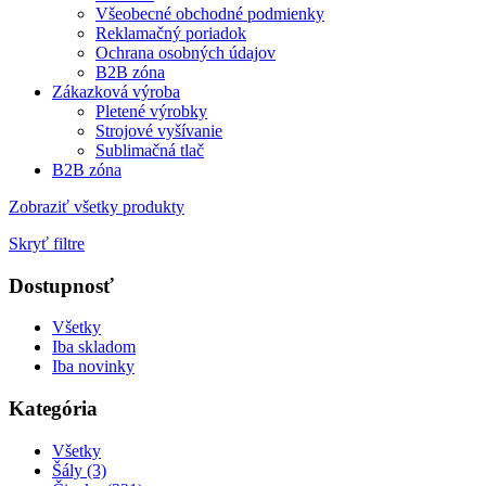
Všeobecné obchodné podmienky
Reklamačný poriadok
Ochrana osobných údajov
B2B zóna
Zákazková výroba
Pletené výrobky
Strojové vyšívanie
Sublimačná tlač
B2B zóna
Zobraziť všetky produkty
Skryť filtre
Dostupnosť
Všetky
Iba skladom
Iba novinky
Kategória
Všetky
Šály (3)