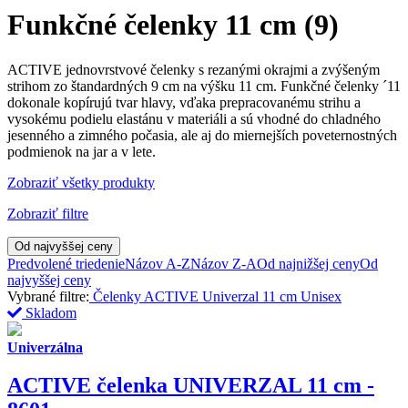
Funkčné čelenky 11 cm
(9)
ACTIVE jednovrstvové čelenky s rezanými okrajmi a zvýšeným
strihom zo štandardných 9 cm na výšku 11 cm. Funkčné čelenky ´11
dokonale kopírujú tvar hlavy, vďaka prepracovanému strihu a
vysokému podielu elastánu v materiáli a sú vhodné do chladného
jesenného a zimného počasia, ale aj do miernejších poveternostných
podmienok na jar a v lete.
Zobraziť všetky produkty
Zobraziť filtre
Od najvyššej ceny
Predvolené triedenie
Názov A-Z
Názov Z-A
Od najnižšej ceny
Od
najvyššej ceny
Vybrané filtre:
Čelenky
ACTIVE Univerzal 11 cm
Unisex
Skladom
Univerzálna
ACTIVE čelenka UNIVERZAL 11 cm -