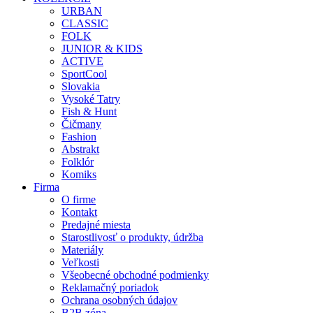
URBAN
CLASSIC
FOLK
JUNIOR & KIDS
ACTIVE
SportCool
Slovakia
Vysoké Tatry
Fish & Hunt
Čičmany
Fashion
Abstrakt
Folklór
Komiks
Firma
O firme
Kontakt
Predajné miesta
Starostlivosť o produkty, údržba
Materiály
Veľkosti
Všeobecné obchodné podmienky
Reklamačný poriadok
Ochrana osobných údajov
B2B zóna