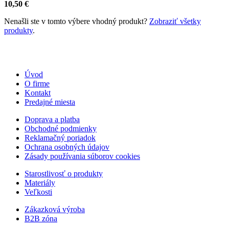
10,50
€
Nenašli ste v tomto výbere vhodný produkt?
Zobraziť všetky
produkty
.
Úvod
O firme
Kontakt
Predajné miesta
Doprava a platba
Obchodné podmienky
Reklamačný poriadok
Ochrana osobných údajov
Zásady používania súborov cookies
Starostlivosť o produkty
Materiály
Veľkosti
Zákazková výroba
B2B zóna