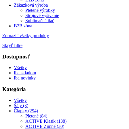
Zákazková výroba
Pletené výrobky
Strojové vyšívanie
Sublimačná tlač
B2B zóna
Zobraziť všetky produkty
Skryť filtre
Dostupnosť
Všetky
Iba skladom
Iba novinky
Kategória
Všetky
Šály (3)
Čiapky (294)
Pletené (84)
ACTIVE Klasik (138)
ACTIVE Zimné (30)