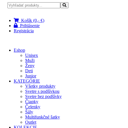
Pri nákupe nad 100 € doprava zadarmo
Košík (0,- €)
Prihlásenie
Registrácia
Eshop
Unisex
Muži
Ženy
Deti
Junior
KATEGÓRIE
Všetky produkty
Svetre s podšívkou
Svetre bez podšívky
Čiapky
Čelenky
Šály
Multifunkčné šatky
Outlet
KOLEKCIE