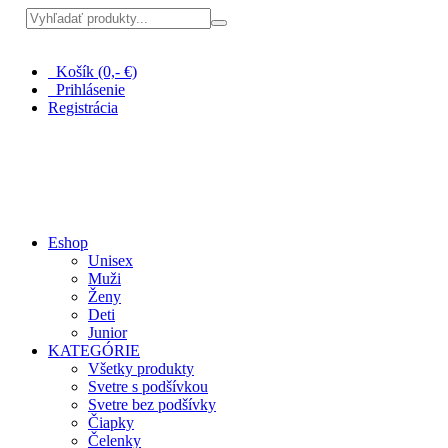
Pri nákupe nad 100 € doprava zadarmo
Košík (0,- €)
Prihlásenie
Registrácia
Eshop
Unisex
Muži
Ženy
Deti
Junior
KATEGÓRIE
Všetky produkty
Svetre s podšívkou
Svetre bez podšívky
Čiapky
Čelenky