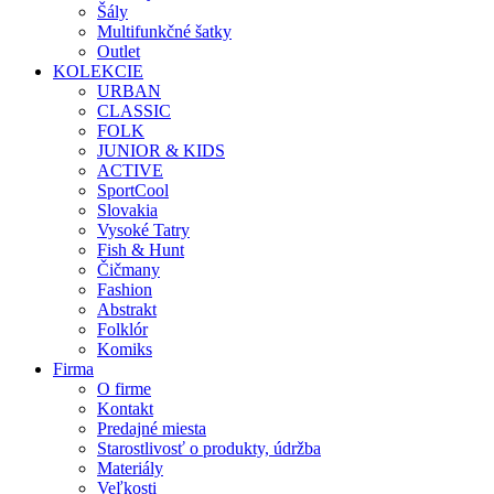
Šály
Multifunkčné šatky
Outlet
KOLEKCIE
URBAN
CLASSIC
FOLK
JUNIOR & KIDS
ACTIVE
SportCool
Slovakia
Vysoké Tatry
Fish & Hunt
Čičmany
Fashion
Abstrakt
Folklór
Komiks
Firma
O firme
Kontakt
Predajné miesta
Starostlivosť o produkty, údržba
Materiály
Veľkosti