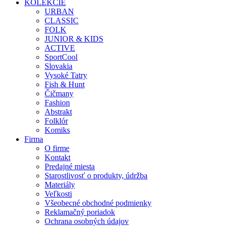
KOLEKCIE
URBAN
CLASSIC
FOLK
JUNIOR & KIDS
ACTIVE
SportCool
Slovakia
Vysoké Tatry
Fish & Hunt
Čičmany
Fashion
Abstrakt
Folklór
Komiks
Firma
O firme
Kontakt
Predajné miesta
Starostlivosť o produkty, údržba
Materiály
Veľkosti
Všeobecné obchodné podmienky
Reklamačný poriadok
Ochrana osobných údajov