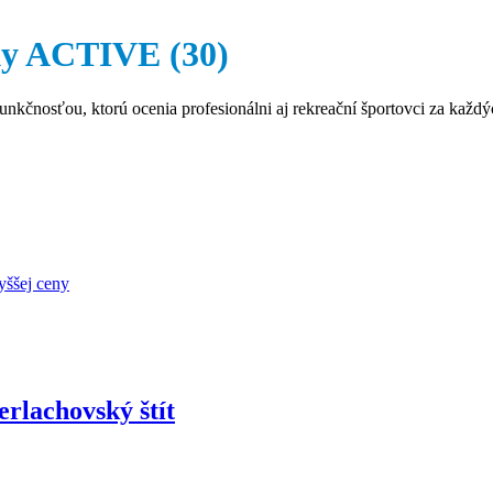
pky ACTIVE
(30)
nkčnosťou, ktorú ocenia profesionálni aj rekreační športovci za kaž
yššej ceny
rlachovský štít