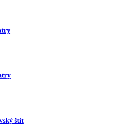
atry
atry
ský štít