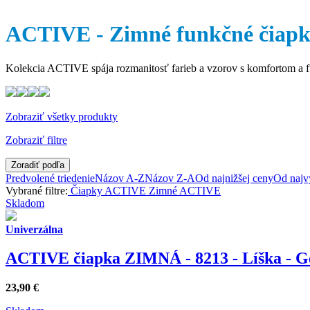
ACTIVE - Zimné funkčné čia
Kolekcia ACTIVE spája rozmanitosť farieb a vzorov s komfortom a fu
Zobraziť všetky produkty
Zobraziť filtre
Zoradiť podľa
Predvolené triedenie
Názov A-Z
Názov Z-A
Od najnižšej ceny
Od najv
Vybrané filtre:
Čiapky
ACTIVE Zimné
ACTIVE
Skladom
Univerzálna
ACTIVE čiapka ZIMNÁ - 8213 - Líška - Ge
23,90
€