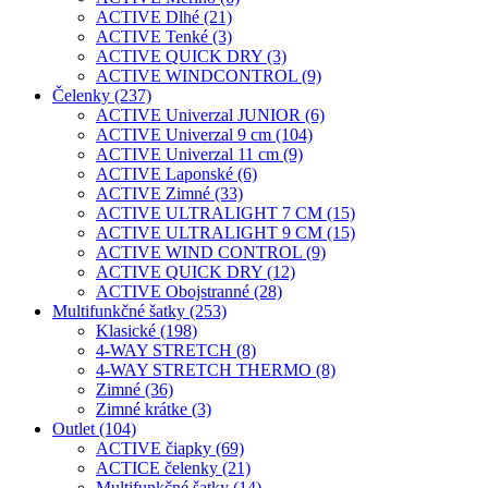
ACTIVE Dlhé (21)
ACTIVE Tenké (3)
ACTIVE QUICK DRY (3)
ACTIVE WINDCONTROL (9)
Čelenky (237)
ACTIVE Univerzal JUNIOR (6)
ACTIVE Univerzal 9 cm (104)
ACTIVE Univerzal 11 cm (9)
ACTIVE Laponské (6)
ACTIVE Zimné (33)
ACTIVE ULTRALIGHT 7 CM (15)
ACTIVE ULTRALIGHT 9 CM (15)
ACTIVE WIND CONTROL (9)
ACTIVE QUICK DRY (12)
ACTIVE Obojstranné (28)
Multifunkčné šatky (253)
Klasické (198)
4-WAY STRETCH (8)
4-WAY STRETCH THERMO (8)
Zimné (36)
Zimné krátke (3)
Outlet (104)
ACTIVE čiapky (69)
ACTICE čelenky (21)
Multifunkčné šatky (14)