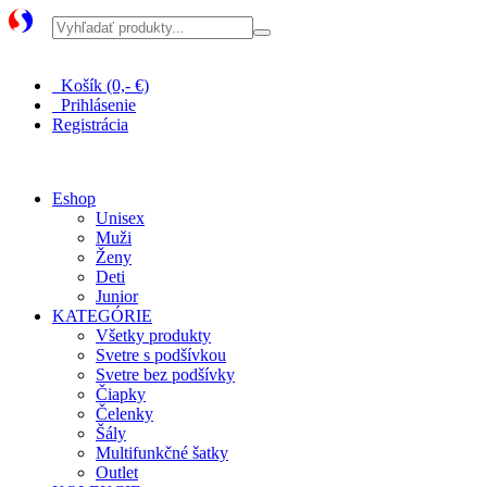
Pri nákupe nad 100 € doprava zadarmo
Košík (0,- €)
Prihlásenie
Registrácia
Eshop
Unisex
Muži
Ženy
Deti
Junior
KATEGÓRIE
Všetky produkty
Svetre s podšívkou
Svetre bez podšívky
Čiapky
Čelenky
Šály
Multifunkčné šatky
Outlet