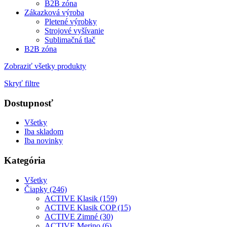
B2B zóna
Zákazková výroba
Pletené výrobky
Strojové vyšívanie
Sublimačná tlač
B2B zóna
Zobraziť všetky produkty
Skryť filtre
Dostupnosť
Všetky
Iba skladom
Iba novinky
Kategória
Všetky
Čiapky (246)
ACTIVE Klasik (159)
ACTIVE Klasik COP (15)
ACTIVE Zimné (30)
ACTIVE Merino (6)