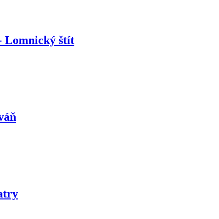
 Lomnický štít
váň
atry