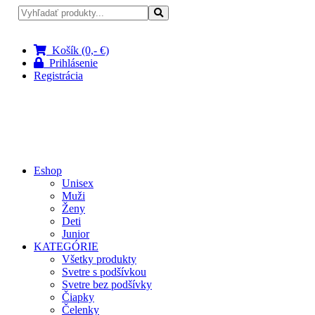
Pri nákupe nad 100 € doprava zadarmo
Košík (0,- €)
Prihlásenie
Registrácia
Eshop
Unisex
Muži
Ženy
Deti
Junior
KATEGÓRIE
Všetky produkty
Svetre s podšívkou
Svetre bez podšívky
Čiapky
Čelenky