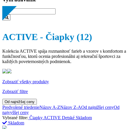
ACTIVE - Čiapky
(12)
Kolekcia ACTIVE spája rozmanitosť farieb a vzorov s komfortom a
funkčnosťou, ktorú ocenia profesionálni aj rekreační športovci za
každých poveternostných podmienok.
Zobraziť všetky produkty
Zobraziť filtre
Od najnižšej ceny
Predvolené triedenie
Názov A-Z
Názov Z-A
Od najnižšej ceny
Od
najvyššej ceny
Vybrané filtre:
Čiapky
ACTIVE
Detské
Skladom
Skladom