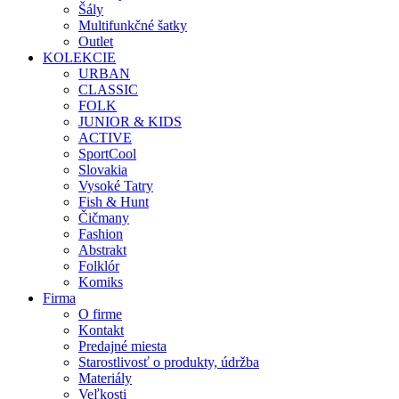
Šály
Multifunkčné šatky
Outlet
KOLEKCIE
URBAN
CLASSIC
FOLK
JUNIOR & KIDS
ACTIVE
SportCool
Slovakia
Vysoké Tatry
Fish & Hunt
Čičmany
Fashion
Abstrakt
Folklór
Komiks
Firma
O firme
Kontakt
Predajné miesta
Starostlivosť o produkty, údržba
Materiály
Veľkosti