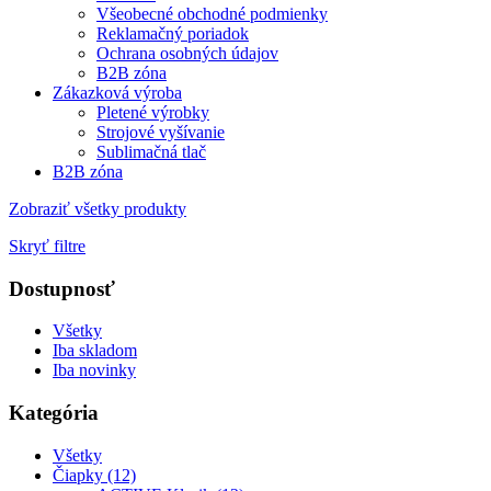
Všeobecné obchodné podmienky
Reklamačný poriadok
Ochrana osobných údajov
B2B zóna
Zákazková výroba
Pletené výrobky
Strojové vyšívanie
Sublimačná tlač
B2B zóna
Zobraziť všetky produkty
Skryť filtre
Dostupnosť
Všetky
Iba skladom
Iba novinky
Kategória
Všetky
Čiapky (12)