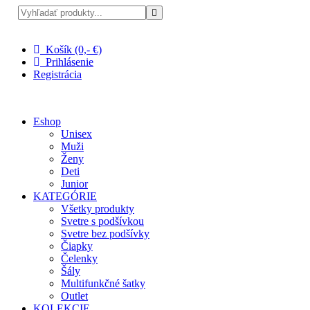
Pri nákupe nad 100 € doprava zadarmo
Košík (0,- €)
Prihlásenie
Registrácia
Eshop
Unisex
Muži
Ženy
Deti
Junior
KATEGÓRIE
Všetky produkty
Svetre s podšívkou
Svetre bez podšívky
Čiapky
Čelenky
Šály
Multifunkčné šatky
Outlet
KOLEKCIE