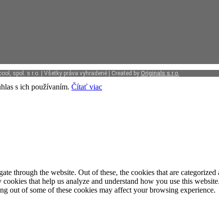
ol, spol. s r.o. | Všetky práva vyhradené | Created by
Originals s.r.o.
hlas s ich používaním.
Čítať viac
e through the website. Out of these, the cookies that are categorized a
rty cookies that help us analyze and understand how you use this websit
ting out of some of these cookies may affect your browsing experience.