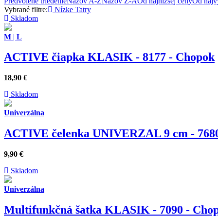
Predvolené triedenie
Názov A-Z
Názov Z-A
Od najnižšej ceny
Od najv
Vybrané filtre:
Nízke Tatry
Skladom
M
|
L
ACTIVE čiapka KLASIK - 8177 - Chopok
18,90
€
Skladom
Univerzálna
ACTIVE čelenka UNIVERZAL 9 cm - 7680
9,90
€
Skladom
Univerzálna
Multifunkčná šatka KLASIK - 7090 - Cho