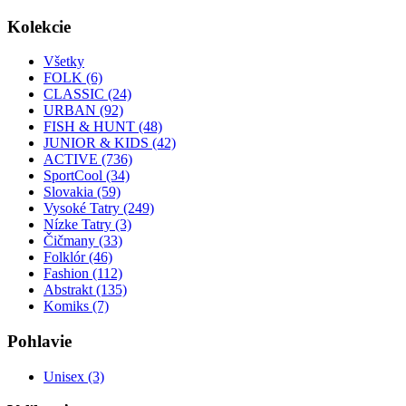
Kolekcie
Všetky
FOLK (6)
CLASSIC (24)
URBAN (92)
FISH & HUNT (48)
JUNIOR & KIDS (42)
ACTIVE (736)
SportCool (34)
Slovakia (59)
Vysoké Tatry (249)
Nízke Tatry (3)
Čičmany (33)
Folklór (46)
Fashion (112)
Abstrakt (135)
Komiks (7)
Pohlavie
Unisex (3)