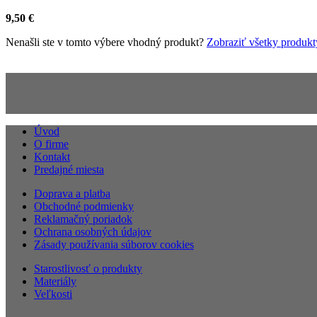
9,50
€
Nenašli ste v tomto výbere vhodný produkt?
Zobraziť všetky produkt
Úvod
O firme
Kontakt
Predajné miesta
Doprava a platba
Obchodné podmienky
Reklamačný poriadok
Ochrana osobných údajov
Zásady používania súborov cookies
Starostlivosť o produkty
Materiály
Veľkosti