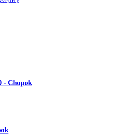
yššej ceny
 - Chopok
pok