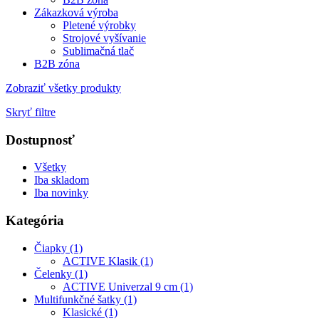
Zákazková výroba
Pletené výrobky
Strojové vyšívanie
Sublimačná tlač
B2B zóna
Zobraziť všetky produkty
Skryť filtre
Dostupnosť
Všetky
Iba skladom
Iba novinky
Kategória
Čiapky (1)
ACTIVE Klasik (1)
Čelenky (1)
ACTIVE Univerzal 9 cm (1)
Multifunkčné šatky (1)
Klasické (1)