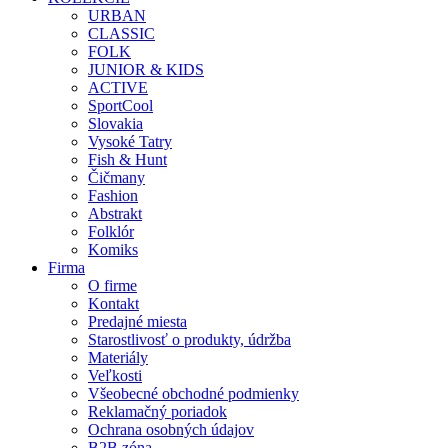
URBAN
CLASSIC
FOLK
JUNIOR & KIDS
ACTIVE
SportCool
Slovakia
Vysoké Tatry
Fish & Hunt
Čičmany
Fashion
Abstrakt
Folklór
Komiks
Firma
O firme
Kontakt
Predajné miesta
Starostlivosť o produkty, údržba
Materiály
Veľkosti
Všeobecné obchodné podmienky
Reklamačný poriadok
Ochrana osobných údajov
B2B zóna