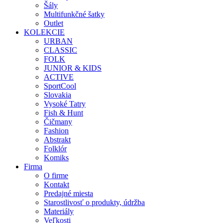
Šály
Multifunkčné šatky
Outlet
KOLEKCIE
URBAN
CLASSIC
FOLK
JUNIOR & KIDS
ACTIVE
SportCool
Slovakia
Vysoké Tatry
Fish & Hunt
Čičmany
Fashion
Abstrakt
Folklór
Komiks
Firma
O firme
Kontakt
Predajné miesta
Starostlivosť o produkty, údržba
Materiály
Veľkosti