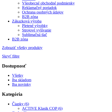
Všeobecné obchodné podmienky
Reklamačný poriadok
Ochrana osobných údajov
B2B zóna
Zákazková výroba
Pletené výrobky
Strojové vyšívanie
Sublimačná tlač
B2B zóna
Zobraziť všetky produkty
Skryť filtre
Dostupnosť
Všetky
Iba skladom
Iba novinky
Kategória
Čiapky (6)
ACTIVE Klasik COP (6)