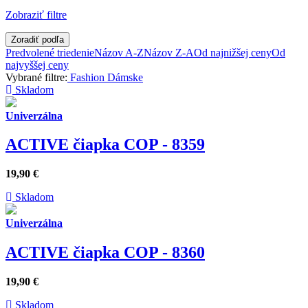
Zobraziť filtre
Zoradiť podľa
Predvolené triedenie
Názov A-Z
Názov Z-A
Od najnižšej ceny
Od
najvyššej ceny
Vybrané filtre:
Fashion
Dámske
Skladom
Univerzálna
ACTIVE čiapka COP - 8359
19,90
€
Skladom
Univerzálna
ACTIVE čiapka COP - 8360
19,90
€
Skladom