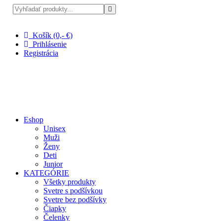
Pri nákupe nad 100 € doprava zadarmo
Košík (0,- €)
Prihlásenie
Registrácia
Eshop
Unisex
Muži
Ženy
Deti
Junior
KATEGÓRIE
Všetky produkty
Svetre s podšívkou
Svetre bez podšívky
Čiapky
Čelenky