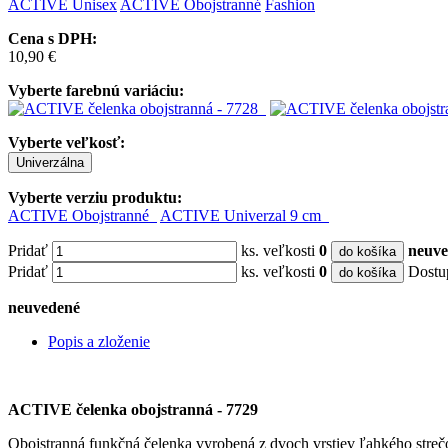
ACTIVE
Unisex
ACTIVE Obojstranné
Fashion
Cena s DPH:
10,90 €
Vyberte farebnú variáciu:
Vyberte veľkosť:
Univerzálna
Vyberte verziu produktu:
ACTIVE Obojstranné
ACTIVE Univerzal 9 cm
Pridať
ks. veľkosti
0
neuve
do košíka
Pridať
ks. veľkosti
0
Dostu
do košíka
neuvedené
Popis a zloženie
ACTIVE čelenka obojstranná - 7729
Obojstranná funkčná čelenka vyrobená z dvoch vrstiev ľahkého strečo