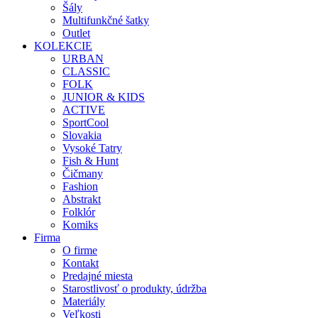
Šály
Multifunkčné šatky
Outlet
KOLEKCIE
URBAN
CLASSIC
FOLK
JUNIOR & KIDS
ACTIVE
SportCool
Slovakia
Vysoké Tatry
Fish & Hunt
Čičmany
Fashion
Abstrakt
Folklór
Komiks
Firma
O firme
Kontakt
Predajné miesta
Starostlivosť o produkty, údržba
Materiály
Veľkosti