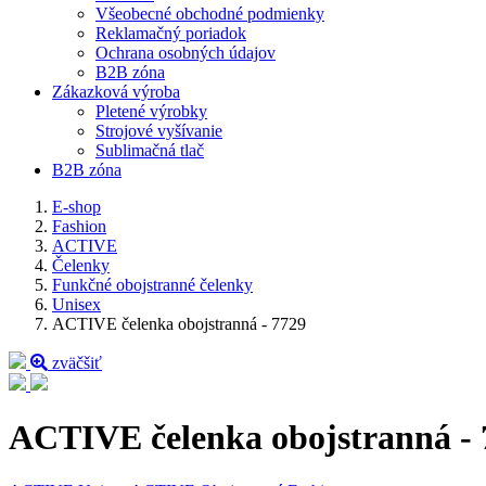
Všeobecné obchodné podmienky
Reklamačný poriadok
Ochrana osobných údajov
B2B zóna
Zákazková výroba
Pletené výrobky
Strojové vyšívanie
Sublimačná tlač
B2B zóna
E-shop
Fashion
ACTIVE
Čelenky
Funkčné obojstranné čelenky
Unisex
ACTIVE čelenka obojstranná - 7729
zväčšiť
ACTIVE čelenka obojstranná - 