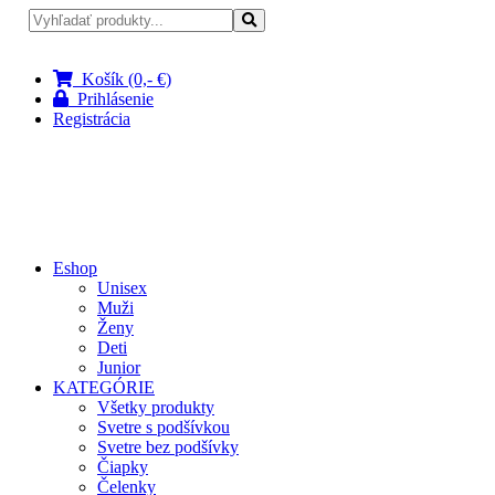
Pri nákupe nad 100 € doprava zadarmo
Košík (0,- €)
Prihlásenie
Registrácia
Eshop
Unisex
Muži
Ženy
Deti
Junior
KATEGÓRIE
Všetky produkty
Svetre s podšívkou
Svetre bez podšívky
Čiapky
Čelenky