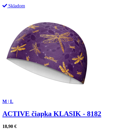
Skladom
M
|
L
ACTIVE čiapka KLASIK - 8182
18,90
€