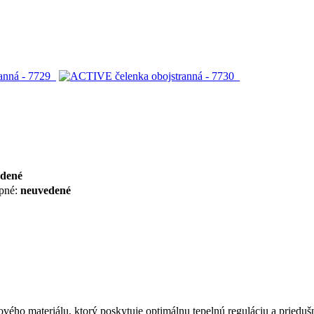
dené
pné:
neuvedené
vého materiálu, ktorý poskytuje optimálnu tepelnú reguláciu a prieduš