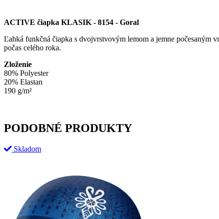
ACTIVE čiapka KLASIK - 8154 - Goral
Ľahká funkčná čiapka s dvojvrstvovým lemom a jemne počesaným vnútr
počas celého roka.
Zloženie
80% Polyester
20% Elastan
190 g/m²
PODOBNÉ PRODUKTY
Skladom