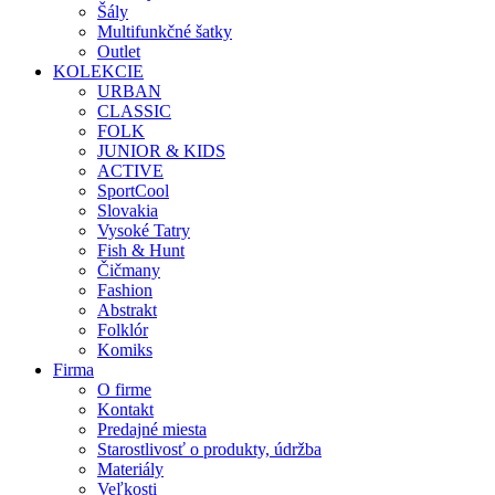
Šály
Multifunkčné šatky
Outlet
KOLEKCIE
URBAN
CLASSIC
FOLK
JUNIOR & KIDS
ACTIVE
SportCool
Slovakia
Vysoké Tatry
Fish & Hunt
Čičmany
Fashion
Abstrakt
Folklór
Komiks
Firma
O firme
Kontakt
Predajné miesta
Starostlivosť o produkty, údržba
Materiály
Veľkosti