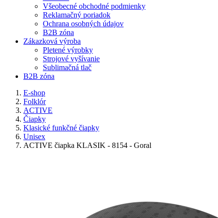
Všeobecné obchodné podmienky
Reklamačný poriadok
Ochrana osobných údajov
B2B zóna
Zákazková výroba
Pletené výrobky
Strojové vyšívanie
Sublimačná tlač
B2B zóna
E-shop
Folklór
ACTIVE
Čiapky
Klasické funkčné čiapky
Unisex
ACTIVE čiapka KLASIK - 8154 - Goral