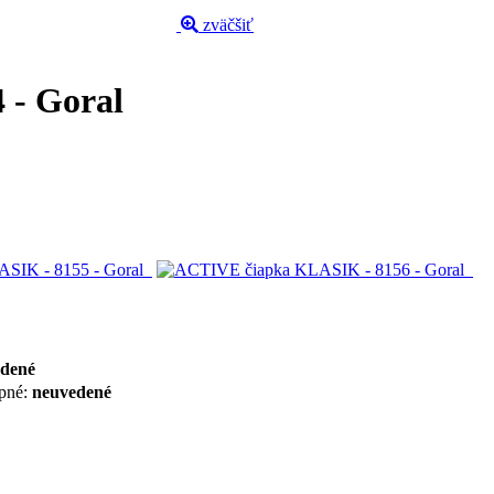
zväčšiť
 - Goral
dené
pné:
neuvedené