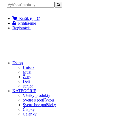
Pri nákupe nad 100 € doprava zadarmo
Košík (0,- €)
Prihlásenie
Registrácia
Eshop
Unisex
Muži
Ženy
Deti
Junior
KATEGÓRIE
Všetky produkty
Svetre s podšívkou
Svetre bez podšívky
Čiapky
Čelenky