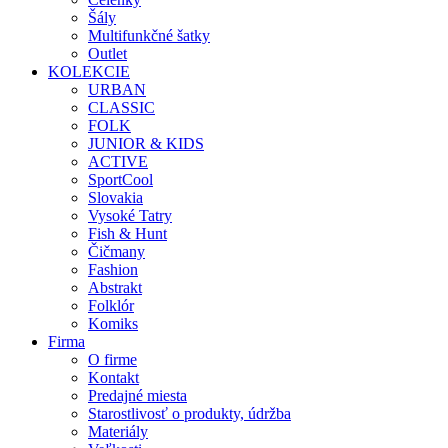
Šály
Multifunkčné šatky
Outlet
KOLEKCIE
URBAN
CLASSIC
FOLK
JUNIOR & KIDS
ACTIVE
SportCool
Slovakia
Vysoké Tatry
Fish & Hunt
Čičmany
Fashion
Abstrakt
Folklór
Komiks
Firma
O firme
Kontakt
Predajné miesta
Starostlivosť o produkty, údržba
Materiály