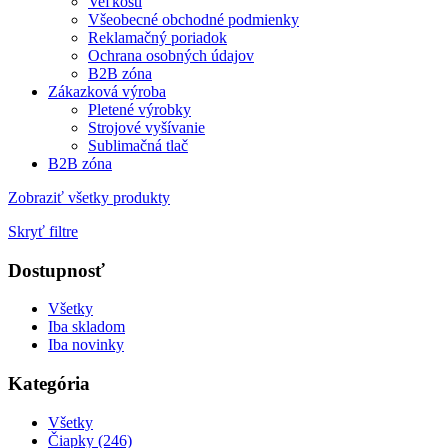
Veľkosti
Všeobecné obchodné podmienky
Reklamačný poriadok
Ochrana osobných údajov
B2B zóna
Zákazková výroba
Pletené výrobky
Strojové vyšívanie
Sublimačná tlač
B2B zóna
Zobraziť všetky produkty
Skryť filtre
Dostupnosť
Všetky
Iba skladom
Iba novinky
Kategória
Všetky
Čiapky (246)