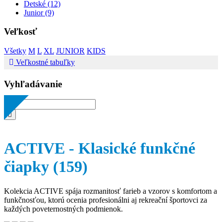
Detské (12)
Junior (9)
Veľkosť
Všetky
M
L
XL
JUNIOR
KIDS
Veľkostné tabuľky
Vyhľadávanie
ACTIVE - Klasické funkčné
čiapky
(159)
Kolekcia ACTIVE spája rozmanitosť farieb a vzorov s komfortom a
funkčnosťou, ktorú ocenia profesionálni aj rekreační športovci za
každých poveternostných podmienok.