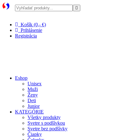
Pri nákupe nad 100 € doprava zadarmo
Košík (0,- €)
Prihlásenie
Registrácia
Eshop
Unisex
Muži
Ženy
Deti
Junior
KATEGÓRIE
Všetky produkty
Svetre s podšívkou
Svetre bez podšívky
Čiapky
Čelenky