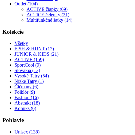
Outlet (104)
ACTIVE čiapky (69)
ACTICE čelenky (21)
Multifunkčné šatky (14)
Kolekcie
Všetky
FISH & HUNT (12)
JUNIOR & KIDS (21)
ACTIVE (159)
SportCool (9)
Slovakia (13)
Vysoké Tatry (54)
Nízke Tatry (1)
Čičmany (6)
Folklór (9)
Fashion (16)
Abstrakt (18)
Komiks (6)
Pohlavie
Unisex (138)