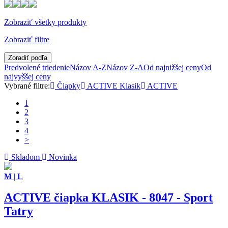
Zobraziť všetky produkty
Zobraziť filtre
Zoradiť podľa
Predvolené triedenie
Názov A-Z
Názov Z-A
Od najnižšej ceny
Od
najvyššej ceny
Vybrané filtre:
Čiapky
ACTIVE Klasik
ACTIVE
1
2
3
4
>
Skladom
Novinka
M
|
L
ACTIVE čiapka KLASIK - 8047 - Sport
Tatry