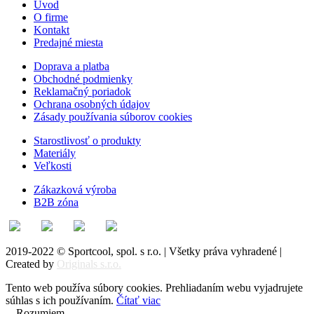
Úvod
O firme
Kontakt
Predajné miesta
Doprava a platba
Obchodné podmienky
Reklamačný poriadok
Ochrana osobných údajov
Zásady používania súborov cookies
Starostlivosť o produkty
Materiály
Veľkosti
Zákazková výroba
B2B zóna
2019-2022 © Sportcool, spol. s r.o. | Všetky práva vyhradené |
Created by
Originals s.r.o.
Tento web používa súbory cookies. Prehliadaním webu vyjadrujete
súhlas s ich používaním.
Čítať viac
Rozumiem