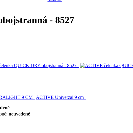
ojstranná - 8527
RALIGHT 9 CM
ACTIVE Univerzal 9 cm
dené
pné:
neuvedené