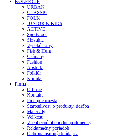
KOLEKCIE
URBAN
CLASSIC
FOLK
JUNIOR & KIDS
ACTIVE
SportCool
Slovakia
Vysoké Tatry
Fish & Hunt
Čičmany
Fashion
Abstrakt
Folklór
Komiks
Firma
O firme
Kontakt
Predajné miesta
Starostlivosť o produkty, údržba
Materiály
Veľkosti
Všeobecné obchodné podmienky
Reklamačný poriadok
Ochrana osobných údajov