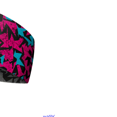
zväčšiť