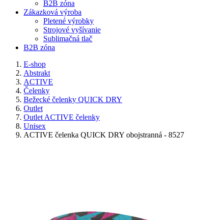
B2B zóna
Zákazková výroba
Pletené výrobky
Strojové vyšívanie
Sublimačná tlač
B2B zóna
E-shop
Abstrakt
ACTIVE
Čelenky
Bežecké čelenky QUICK DRY
Outlet
Outlet ACTIVE čelenky
Unisex
ACTIVE čelenka QUICK DRY obojstranná - 8527