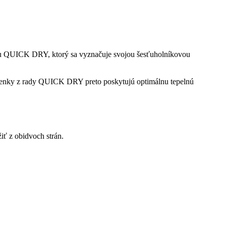
iálu QUICK DRY, ktorý sa vyznačuje svojou šesťuholníkovou
elenky z rady QUICK DRY preto poskytujú optimálnu tepelnú
ť z obidvoch strán.