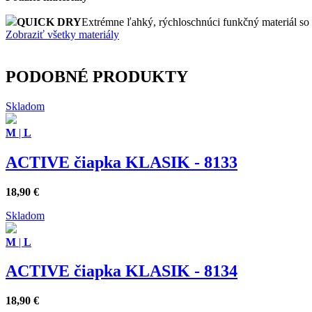
QUICK DRY
Extrémne ľahký, rýchloschnúci funkčný materiál so š
Zobraziť všetky materiály
PODOBNÉ PRODUKTY
Skladom
M
|
L
ACTIVE čiapka KLASIK - 8133
18,90
€
Skladom
M
|
L
ACTIVE čiapka KLASIK - 8134
18,90
€