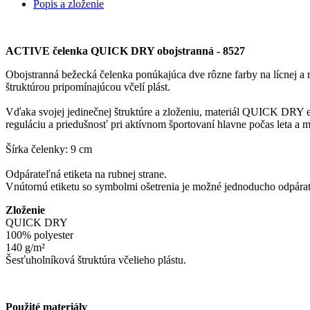
Popis a zloženie
ACTIVE čelenka QUICK DRY obojstranná - 8527
Obojstranná bežecká čelenka ponúkajúca dve rôzne farby na lícnej a
štruktúrou pripomínajúcou včelí plást.
Vďaka svojej jedinečnej štruktúre a zloženiu, materiál QUICK DRY
reguláciu a priedušnosť pri aktívnom športovaní hlavne počas leta a 
Šírka čelenky: 9 cm
Odpárateľná etiketa na rubnej strane.
Vnútornú etiketu so symbolmi ošetrenia je možné jednoducho odpára
Zloženie
QUICK DRY
100% polyester
140 g/m²
Šesťuholníková štruktúra včelieho plástu.
Použité materiály