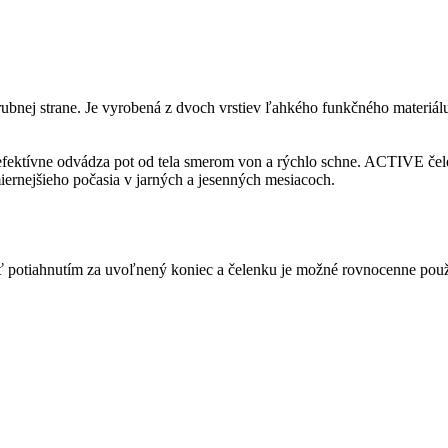
 rubnej strane. Je vyrobená z dvoch vrstiev ľahkého funkčného mater
 efektívne odvádza pot od tela smerom von a rýchlo schne. ACTIVE č
miernejšieho počasia v jarných a jesenných mesiacoch.
ť potiahnutím za uvoľnený koniec a čelenku je možné rovnocenne použi