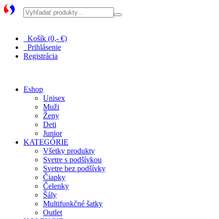
Pri nákupe nad 100 € doprava zadarmo
Košík (0,- €)
Prihlásenie
Registrácia
Eshop
Unisex
Muži
Ženy
Deti
Junior
KATEGÓRIE
Všetky produkty
Svetre s podšívkou
Svetre bez podšívky
Čiapky
Čelenky
Šály
Multifunkčné šatky
Outlet