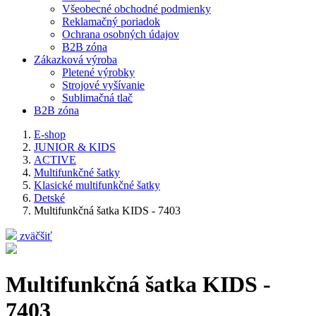
Všeobecné obchodné podmienky
Reklamačný poriadok
Ochrana osobných údajov
B2B zóna
Zákazková výroba
Pletené výrobky
Strojové vyšívanie
Sublimačná tlač
B2B zóna
E-shop
JUNIOR & KIDS
ACTIVE
Multifunkčné šatky
Klasické multifunkčné šatky
Detské
Multifunkčná šatka KIDS - 7403
zväčšiť
Multifunkčná šatka KIDS -
7403