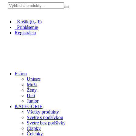
Pri nákupe nad 100 € doprava zadarmo
Košík (0,- €)
Prihlásenie
Registrácia
Eshop
Unisex
Muži
Ženy
Deti
Junior
KATEGÓRIE
Všetky produkty
Svetre s podšívkou
Svetre bez podšívky
Čiapky
Čelenky