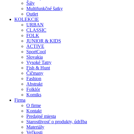
Šály
Multifunkčné šatky
Outlet
KOLEKCIE
URBAN
CLASSIC
FOLK
JUNIOR & KIDS
ACTIVE
SportCool
Slovakia
Vysoké Tatry
Fish & Hunt
Čičmany
Fashion
Abstrakt
Folklór
Komiks
Firma
O firme
Kontakt
Predajné miesta
Starostlivosť o produkty, údržba
Materiály
Veľkosti