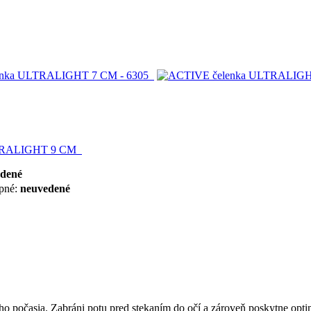
RALIGHT 9 CM
dené
pné:
neuvedené
 počasia. Zabráni potu pred stekaním do očí a zároveň poskytne optim