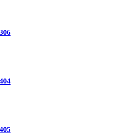
306
404
405