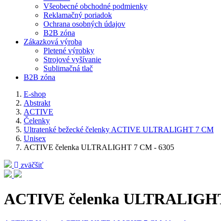
Všeobecné obchodné podmienky
Reklamačný poriadok
Ochrana osobných údajov
B2B zóna
Zákazková výroba
Pletené výrobky
Strojové vyšívanie
Sublimačná tlač
B2B zóna
E-shop
Abstrakt
ACTIVE
Čelenky
Ultratenké bežecké čelenky ACTIVE ULTRALIGHT 7 CM
Unisex
ACTIVE čelenka ULTRALIGHT 7 CM - 6305
zväčšiť
ACTIVE čelenka ULTRALIGHT