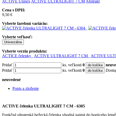
ACTIVE
Unisex
ACTIVE ULTRALIGHT 7 CM
Abstrakt
Cena s DPH:
9,50 €
Vyberte farebnú variáciu:
Vyberte veľkosť:
Univerzálna
Vyberte verziu produktu:
ACTICE čelenky
ACTIVE ULTRALIGHT 7 CM
ACTIVE ULT
Pridať
ks. veľkosti
0
neuve
do košíka
Pridať
ks. veľkosti
0
Dostu
do košíka
neuvedené
Popis a zloženie
ACTIVE čelenka ULTRALIGHT 7 CM - 6305
Funkčná ultratenká bežecká čelenka vhodná najmä do horúceho letného