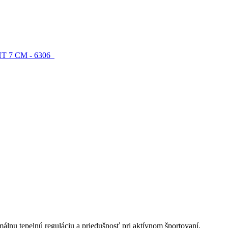
álnu tepelnú reguláciu a priedušnosť pri aktívnom športovaní.