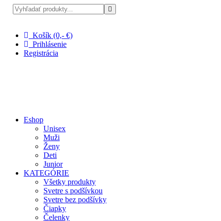
Pri nákupe nad 100 € doprava zadarmo
Košík (0,- €)
Prihlásenie
Registrácia
Eshop
Unisex
Muži
Ženy
Deti
Junior
KATEGÓRIE
Všetky produkty
Svetre s podšívkou
Svetre bez podšívky
Čiapky
Čelenky