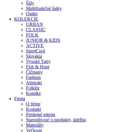
Šály
Multifunkčné šatky
Outlet
KOLEKCIE
URBAN
CLASSIC
FOLK
JUNIOR & KIDS
ACTIVE
SportCool
Slovakia
Vysoké Tatry
Fish & Hunt
Čičmany
Fashion
Abstrakt
Folklór
Komiks
Firma
O firme
Kontakt
Predajné miesta
Starostlivosť o produkty, údržba
Materiály
Veľkosti