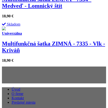
Medveď - Lomnický štít
18,90
€
Skladom
Univerzálna
Multifunkčná šatka ZIMNÁ - 7335 - Vlk -
Kriváň
18,90
€
Úvod
O firme
Kontakt
Predajné miesta