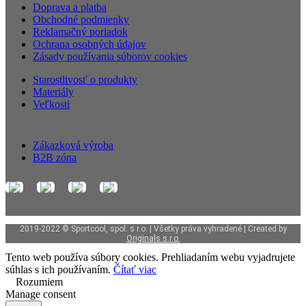
Doprava a platba
Obchodné podmienky
Reklamačný poriadok
Ochrana osobných údajov
Zásady používania súborov cookies
Starostlivosť o produkty
Materiály
Veľkosti
Zákazková výroba
B2B zóna
2019-2022 © Sportcool, spol. s r.o. | Všetky práva vyhradené | Created by
Originals s.r.o.
Tento web používa súbory cookies. Prehliadaním webu vyjadrujete
súhlas s ich používaním.
Čítať viac
Rozumiem
Manage consent