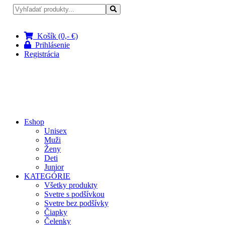
Pri nákupe nad 100 € doprava zadarmo
Košík (0,- €)
Prihlásenie
Registrácia
Eshop
Unisex
Muži
Ženy
Deti
Junior
KATEGÓRIE
Všetky produkty
Svetre s podšívkou
Svetre bez podšívky
Čiapky
Čelenky