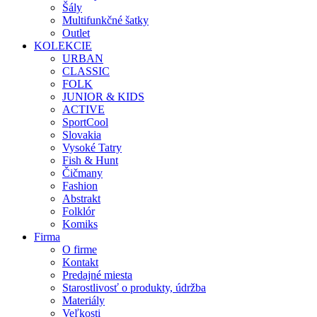
Šály
Multifunkčné šatky
Outlet
KOLEKCIE
URBAN
CLASSIC
FOLK
JUNIOR & KIDS
ACTIVE
SportCool
Slovakia
Vysoké Tatry
Fish & Hunt
Čičmany
Fashion
Abstrakt
Folklór
Komiks
Firma
O firme
Kontakt
Predajné miesta
Starostlivosť o produkty, údržba
Materiály
Veľkosti