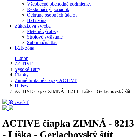
Všeobecné obchodné podmienky
Reklamačný poriadok
Ochrana osobných údajov
B2B zóna
Zákazková výroba
Pletené výrobky
Strojové vyšívanie
Sublimačná tlač
B2B zóna
E-shop
ACTIVE
Vysoké Tatry
Čiapky
Zimné funkčné čiapky ACTIVE
Unisex
ACTIVE čiapka ZIMNÁ - 8213 - Líška - Gerlachovský štít
zväčšiť
ACTIVE čiapka ZIMNÁ - 8213
- Líška - Gerlachovský štít