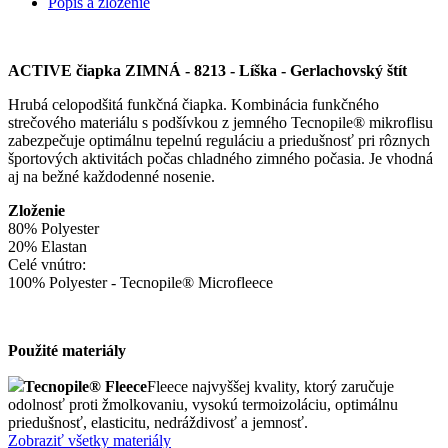
Popis a zloženie
ACTIVE čiapka ZIMNÁ - 8213 - Líška - Gerlachovský štít
Hrubá celopodšitá funkčná čiapka. Kombinácia funkčného
strečového materiálu s podšívkou z jemného Tecnopile® mikroflisu
zabezpečuje optimálnu tepelnú reguláciu a priedušnosť pri rôznych
športových aktivitách počas chladného zimného počasia. Je vhodná
aj na bežné každodenné nosenie.
Zloženie
80% Polyester
20% Elastan
Celé vnútro:
100% Polyester - Tecnopile® Microfleece
Použité materiály
Tecnopile® Fleece
Fleece najvyššej kvality, ktorý zaručuje
odolnosť proti žmolkovaniu, vysokú termoizoláciu, optimálnu
priedušnosť, elasticitu, nedráždivosť a jemnosť.
Zobraziť všetky materiály