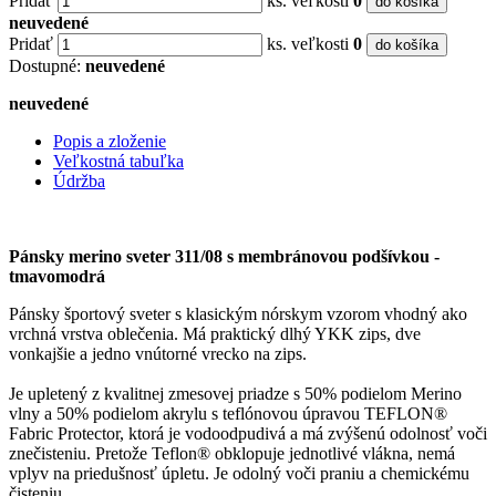
Pridať
ks. veľkosti
0
do košíka
neuvedené
Pridať
ks. veľkosti
0
do košíka
Dostupné:
neuvedené
neuvedené
Popis a zloženie
Veľkostná tabuľka
Údržba
Pánsky merino sveter 311/08 s membránovou podšívkou -
tmavomodrá
Pánsky športový sveter s klasickým nórskym vzorom vhodný ako
vrchná vrstva oblečenia. Má praktický dlhý YKK zips, dve
vonkajšie a jedno vnútorné vrecko na zips.
Je upletený z kvalitnej zmesovej priadze s 50% podielom Merino
vlny a 50% podielom akrylu s teflónovou úpravou TEFLON®
Fabric Protector, ktorá je vodoodpudivá a má zvýšenú odolnosť voči
znečisteniu. Pretože Teflon® obklopuje jednotlivé vlákna, nemá
vplyv na priedušnosť úpletu. Je odolný voči praniu a chemickému
čisteniu.