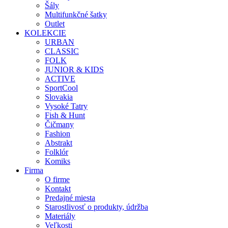
Šály
Multifunkčné šatky
Outlet
KOLEKCIE
URBAN
CLASSIC
FOLK
JUNIOR & KIDS
ACTIVE
SportCool
Slovakia
Vysoké Tatry
Fish & Hunt
Čičmany
Fashion
Abstrakt
Folklór
Komiks
Firma
O firme
Kontakt
Predajné miesta
Starostlivosť o produkty, údržba
Materiály
Veľkosti