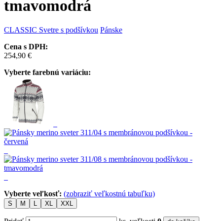
tmavomodrá
CLASSIC
Svetre s podšívkou
Pánske
Cena s DPH:
254,90 €
Vyberte farebnú variáciu:
Vyberte veľkosť:
(zobraziť veľkostnú tabuľku)
S
M
L
XL
XXL