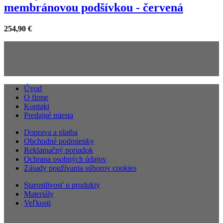
membránovou podšívkou - červená
254,90
€
Úvod
O firme
Kontakt
Predajné miesta
Doprava a platba
Obchodné podmienky
Reklamačný poriadok
Ochrana osobných údajov
Zásady používania súborov cookies
Starostlivosť o produkty
Materiály
Veľkosti