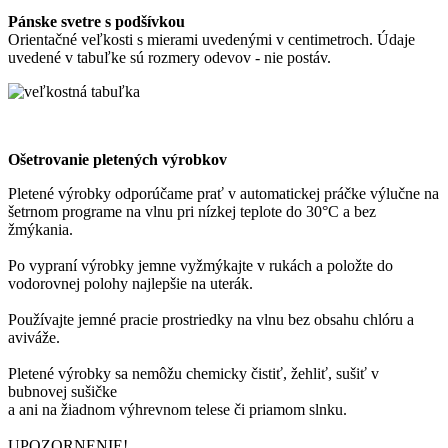
Pánske svetre s podšívkou
Orientačné veľkosti s mierami uvedenými v centimetroch. Údaje
uvedené v tabuľke sú rozmery odevov - nie postáv.
Ošetrovanie pletených výrobkov
Pletené výrobky odporúčame prať v automatickej práčke výlučne na
šetrnom programe na vlnu pri nízkej teplote do 30°C a bez
žmýkania.
Po vypraní výrobky jemne vyžmýkajte v rukách a položte do
vodorovnej polohy najlepšie na uterák.
Používajte jemné pracie prostriedky na vlnu bez obsahu chlóru a
aviváže.
Pletené výrobky sa nemôžu chemicky čistiť, žehliť, sušiť v
bubnovej sušičke
a ani na žiadnom výhrevnom telese či priamom slnku.
UPOZORNENIE!