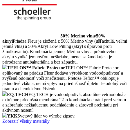
50% Merino vlna/50%
akryl
Priadza Fleur je zložená z 50% Merino vlny (ušľachtilá, veľmi
jemná vlna) a 50% Akryl Low Pilling (akryl s úpravou proti
žmolkovaniu). Kombinácia jemnej Merino vlny a prémiového
akrylu vyniká jemnosťou, neškriabe, menej sa žmolkuje a je
prirodzene antibakteriálna a bez zápachu.
TEFLON™ Fabric Protector
TEFLON™ Fabric Protector
aplikovaný na priadzu Fleur dodáva výrobkom vodoodpudivosť a
zvýšenú odolnosť voči znečisteniu. Pretože Teﬂon™ obklopuje
jednotlivé vlákna, nemá vplyv na priedušnosť úpletu. Je odolný voči
praniu a chemickému čisteniu.
EQ-TECH
EQ-TECH je vodoodpudivá, absolútne vetruodolná a
extrémne priedušná membrána.Táto kombinácia chráni pred vetrom
a zabraňuje nežiaducemu podchladeniu a zároveň prehriatiu pri
aktívnom nosení.
YKK
Svetový líder vo výrobe zipsov.
Zobraziť všetky materiály