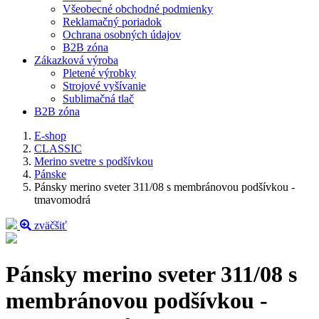
Všeobecné obchodné podmienky
Reklamačný poriadok
Ochrana osobných údajov
B2B zóna
Zákazková výroba
Pletené výrobky
Strojové vyšívanie
Sublimačná tlač
B2B zóna
E-shop
CLASSIC
Merino svetre s podšívkou
Pánske
Pánsky merino sveter 311/08 s membránovou podšívkou -
tmavomodrá
zväčšiť
Pánsky merino sveter 311/08 s
membránovou podšívkou -