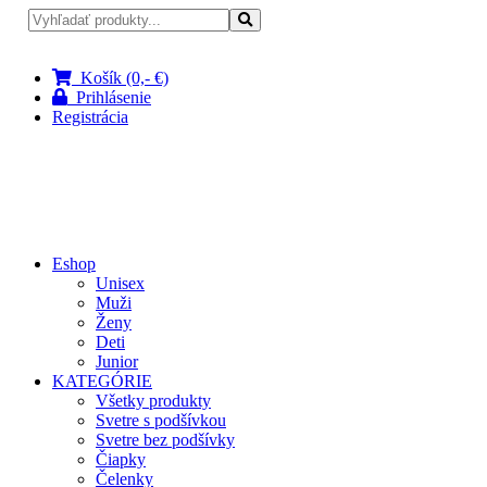
Pri nákupe nad 100 € doprava zadarmo
Košík (0,- €)
Prihlásenie
Registrácia
Eshop
Unisex
Muži
Ženy
Deti
Junior
KATEGÓRIE
Všetky produkty
Svetre s podšívkou
Svetre bez podšívky
Čiapky
Čelenky