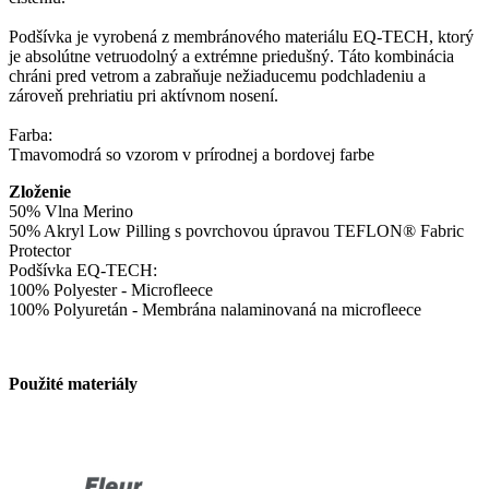
Podšívka je vyrobená z membránového materiálu EQ-TECH, ktorý
je absolútne vetruodolný a extrémne priedušný. Táto kombinácia
chráni pred vetrom a zabraňuje nežiaducemu podchladeniu a
zároveň prehriatiu pri aktívnom nosení.
Farba:
Tmavomodrá so vzorom v prírodnej a bordovej farbe
Zloženie
50% Vlna Merino
50% Akryl Low Pilling s povrchovou úpravou TEFLON® Fabric
Protector
Podšívka EQ-TECH:
100% Polyester - Microfleece
100% Polyuretán - Membrána nalaminovaná na microfleece
Použité materiály