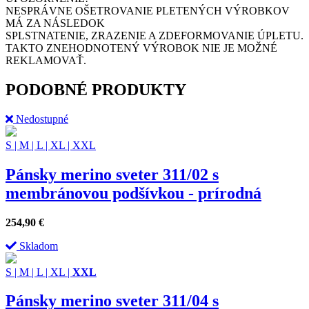
NESPRÁVNE OŠETROVANIE PLETENÝCH VÝROBKOV
MÁ ZA NÁSLEDOK
SPLSTNATENIE, ZRAZENIE A ZDEFORMOVANIE ÚPLETU.
TAKTO ZNEHODNOTENÝ VÝROBOK NIE JE MOŽNÉ
REKLAMOVAŤ.
PODOBNÉ PRODUKTY
Nedostupné
S
|
M
|
L
|
XL
|
XXL
Pánsky merino sveter 311/02 s
membránovou podšívkou - prírodná
254,90
€
Skladom
S
|
M
|
L
|
XL
|
XXL
Pánsky merino sveter 311/04 s