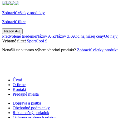
Zobraziť všetky produkty
Zobraziť filtre
Názov A-Z
Predvolené triedenie
Názov A-Z
Názov Z-A
Od najnižšej ceny
Od najv
Vybrané filtre:
SportCool
S
Nenašli ste v tomto výbere vhodný produkt?
Zobraziť všetky produkt
Úvod
O firme
Kontakt
Predajné miesta
Doprava a platba
Obchodné podmienky
Reklamačný poriadok
Ochrana osobných údajov