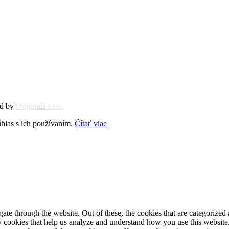
ed by
Originals s.r.o.
hlas s ich používaním.
Čítať viac
e through the website. Out of these, the cookies that are categorized a
rty cookies that help us analyze and understand how you use this websit