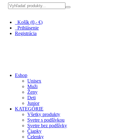
Pri nákupe nad 100 € doprava zadarmo
Košík (0,- €)
Prihlásenie
Registrácia
Eshop
Unisex
Muži
Ženy
Deti
Junior
KATEGÓRIE
Všetky produkty
Svetre s podšívkou
Svetre bez podšívky
Čiapky
Čelenky