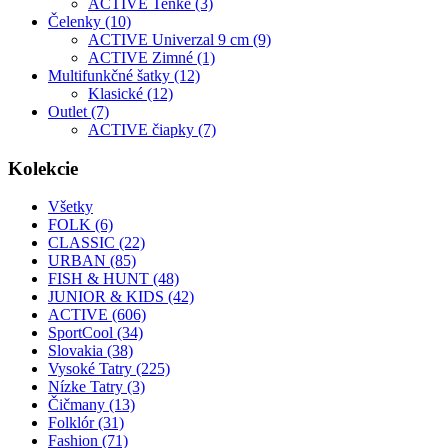
ACTIVE Tenké (3)
Čelenky (10)
ACTIVE Univerzal 9 cm (9)
ACTIVE Zimné (1)
Multifunkčné šatky (12)
Klasické (12)
Outlet (7)
ACTIVE čiapky (7)
Kolekcie
Všetky
FOLK (6)
CLASSIC (22)
URBAN (85)
FISH & HUNT (48)
JUNIOR & KIDS (42)
ACTIVE (606)
SportCool (34)
Slovakia (38)
Vysoké Tatry (225)
Nízke Tatry (3)
Čičmany (13)
Folklór (31)
Fashion (71)