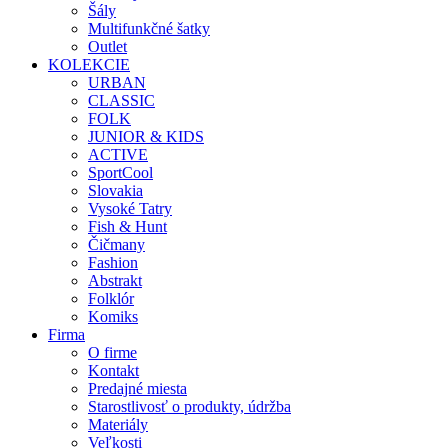
Šály
Multifunkčné šatky
Outlet
KOLEKCIE
URBAN
CLASSIC
FOLK
JUNIOR & KIDS
ACTIVE
SportCool
Slovakia
Vysoké Tatry
Fish & Hunt
Čičmany
Fashion
Abstrakt
Folklór
Komiks
Firma
O firme
Kontakt
Predajné miesta
Starostlivosť o produkty, údržba
Materiály
Veľkosti