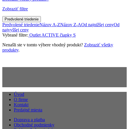
Zobraziť filtre
Predvolené triedenie
Predvolené triedenie
Názov A-Z
Názov Z-A
Od najnižšej ceny
Od
najvyššej ceny
Vybrané filtre:
Outlet
ACTIVE čiapky
S
Nenašli ste v tomto výbere vhodný produkt?
Zobraziť všetky
produkty
.
Úvod
O firme
Kontakt
Predajné miesta
Doprava a platba
Obchodné podmienky