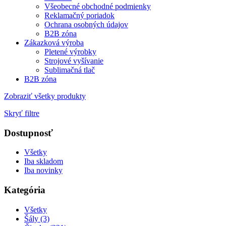
Všeobecné obchodné podmienky
Reklamačný poriadok
Ochrana osobných údajov
B2B zóna
Zákazková výroba
Pletené výrobky
Strojové vyšívanie
Sublimačná tlač
B2B zóna
Zobraziť všetky produkty
Skryť filtre
Dostupnosť
Všetky
Iba skladom
Iba novinky
Kategória
Všetky
Šály (3)