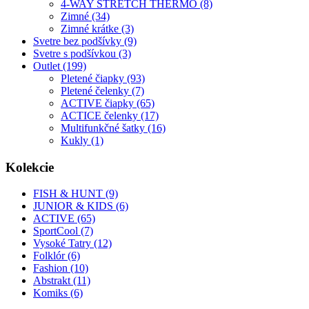
4-WAY STRETCH THERMO (8)
Zimné (34)
Zimné krátke (3)
Svetre bez podšívky (9)
Svetre s podšívkou (3)
Outlet (199)
Pletené čiapky (93)
Pletené čelenky (7)
ACTIVE čiapky (65)
ACTICE čelenky (17)
Multifunkčné šatky (16)
Kukly (1)
Kolekcie
FISH & HUNT (9)
JUNIOR & KIDS (6)
ACTIVE (65)
SportCool (7)
Vysoké Tatry (12)
Folklór (6)
Fashion (10)
Abstrakt (11)
Komiks (6)