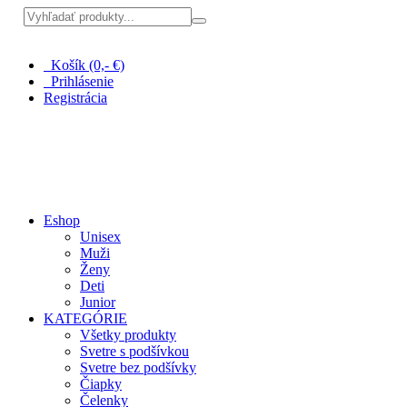
Pri nákupe nad 100 € doprava zadarmo
Košík (0,- €)
Prihlásenie
Registrácia
Eshop
Unisex
Muži
Ženy
Deti
Junior
KATEGÓRIE
Všetky produkty
Svetre s podšívkou
Svetre bez podšívky
Čiapky
Čelenky