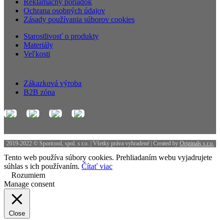
Reklamačný poriadok
Ochrana osobných údajov
Zásady používania súborov cookies
Starostlivosť o produkty
Materiály
Veľkosti
Zákazková výroba
B2B zóna
2019-2022 © Sportcool, spol. s r.o. | Všetky práva vyhradené | Created by
Originals s.r.o.
Tento web používa súbory cookies. Prehliadaním webu vyjadrujete
súhlas s ich používaním.
Čítať viac
Rozumiem
Manage consent
Close