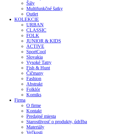
Šály
Multifunkčné šatky
Outlet
KOLEKCIE
URBAN
CLASSIC
FOLK
JUNIOR & KIDS
ACTIVE
SportCool
Slovakia
Vysoké Tatry
Fish & Hunt
Čičmany
Fashion
Abstrakt
Folklór
Komiks
Firma
O firme
Kontakt
Predajné miesta
Starostlivosť o produkty, údržba
Materiály
Veľkosti