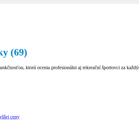
pky
(69)
nkčnosťou, ktorú ocenia profesionálni aj rekreační športovci za kaž
yššej ceny