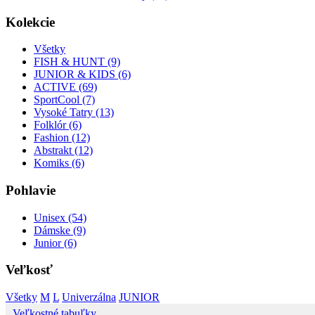
Kolekcie
Všetky
FISH & HUNT (9)
JUNIOR & KIDS (6)
ACTIVE (69)
SportCool (7)
Vysoké Tatry (13)
Folklór (6)
Fashion (12)
Abstrakt (12)
Komiks (6)
Pohlavie
Unisex (54)
Dámske (9)
Junior (6)
Veľkosť
Všetky
M
L
Univerzálna
JUNIOR
Veľkostné tabuľky