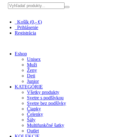
Pri nákupe nad 100 € doprava zadarmo
Košík (0,- €)
Prihlásenie
Registrácia
Eshop
Unisex
Muži
Ženy
Deti
Junior
KATEGÓRIE
Všetky produkty
Svetre s podšívkou
Svetre bez podšívky
Čiapky
Čelenky
Šály
Multifunkčné šatky
Outlet
KOLEKCIE