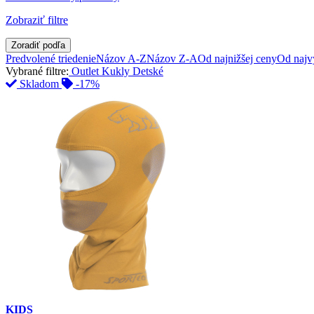
Zobraziť filtre
Zoradiť podľa
Predvolené triedenie
Názov A-Z
Názov Z-A
Od najnižšej ceny
Od najv
Vybrané filtre:
Outlet
Kukly
Detské
Skladom
-17%
KIDS