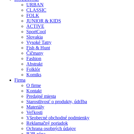
URBAN
CLASSIC
FOLK
JUNIOR & KIDS
ACTIVE
SportCool
Slovakia
Vysoké Tatry
Fish & Hunt
Čičmany
Fashion
Abstrakt
Folklór
Komiks
Firma
O firme
Kontakt
Predajné miesta
Starostlivosť o produkty, údržba
Materiály
Veľkosti
Všeobecné obchodné podmienky
Reklamačný poriadok
Ochrana osobných údajov
B2B zóna