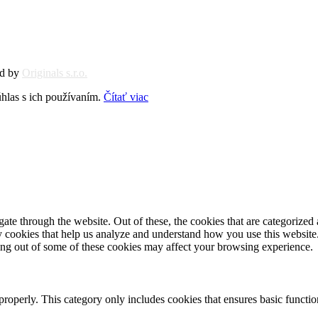
ed by
Originals s.r.o.
hlas s ich používaním.
Čítať viac
e through the website. Out of these, the cookies that are categorized a
rty cookies that help us analyze and understand how you use this websit
ting out of some of these cookies may affect your browsing experience.
properly. This category only includes cookies that ensures basic functio