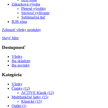
Zákazková výroba
Pletené výrobky
Strojové vyšívanie
Sublimačná tlač
B2B zóna
Zobraziť všetky produkty
Skryť filtre
Dostupnosť
Všetky
Iba skladom
Iba novinky
Kategória
Všetky
Čiapky (12)
ACTIVE Klasik (12)
Multifunkčné šatky (15)
Klasické (15)
Outlet (1)