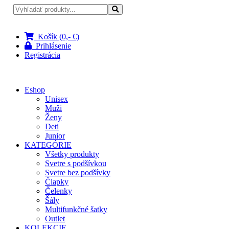
Pri nákupe nad 100 € doprava zadarmo
Košík (0,- €)
Prihlásenie
Registrácia
Eshop
Unisex
Muži
Ženy
Deti
Junior
KATEGÓRIE
Všetky produkty
Svetre s podšívkou
Svetre bez podšívky
Čiapky
Čelenky
Šály
Multifunkčné šatky
Outlet
KOLEKCIE