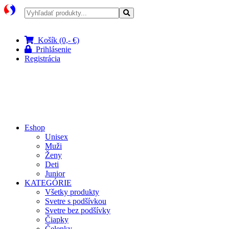
Pri nákupe nad 100 € doprava zadarmo
Košík (0,- €)
Prihlásenie
Registrácia
Eshop
Unisex
Muži
Ženy
Deti
Junior
KATEGÓRIE
Všetky produkty
Svetre s podšívkou
Svetre bez podšívky
Čiapky
Čelenky