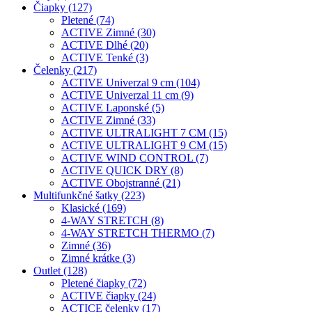
Čiapky (127)
Pletené (74)
ACTIVE Zimné (30)
ACTIVE Dlhé (20)
ACTIVE Tenké (3)
Čelenky (217)
ACTIVE Univerzal 9 cm (104)
ACTIVE Univerzal 11 cm (9)
ACTIVE Laponské (5)
ACTIVE Zimné (33)
ACTIVE ULTRALIGHT 7 CM (15)
ACTIVE ULTRALIGHT 9 CM (15)
ACTIVE WIND CONTROL (7)
ACTIVE QUICK DRY (8)
ACTIVE Obojstranné (21)
Multifunkčné šatky (223)
Klasické (169)
4-WAY STRETCH (8)
4-WAY STRETCH THERMO (7)
Zimné (36)
Zimné krátke (3)
Outlet (128)
Pletené čiapky (72)
ACTIVE čiapky (24)
ACTICE čelenky (17)