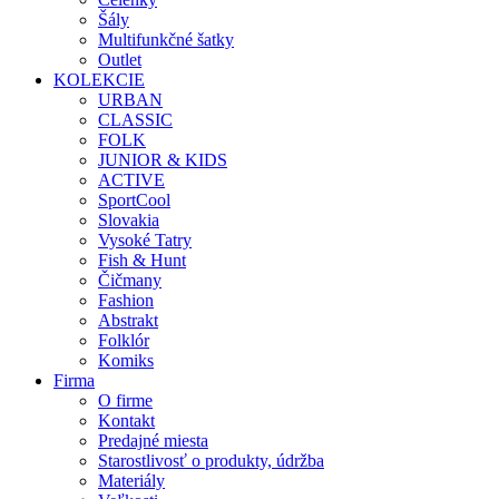
Šály
Multifunkčné šatky
Outlet
KOLEKCIE
URBAN
CLASSIC
FOLK
JUNIOR & KIDS
ACTIVE
SportCool
Slovakia
Vysoké Tatry
Fish & Hunt
Čičmany
Fashion
Abstrakt
Folklór
Komiks
Firma
O firme
Kontakt
Predajné miesta
Starostlivosť o produkty, údržba
Materiály