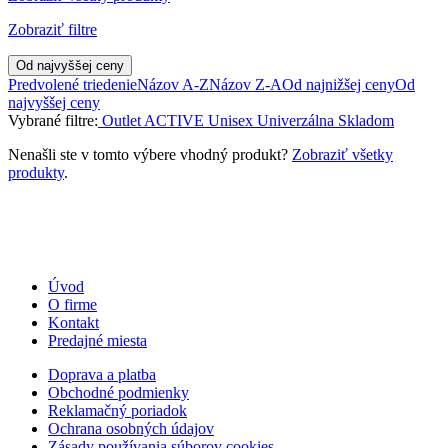
Zobraziť filtre
Od najvyššej ceny
Predvolené triedenie
Názov A-Z
Názov Z-A
Od najnižšej ceny
Od
najvyššej ceny
Vybrané filtre:
Outlet
ACTIVE
Unisex
Univerzálna
Skladom
Nenašli ste v tomto výbere vhodný produkt?
Zobraziť všetky
produkty
.
Úvod
O firme
Kontakt
Predajné miesta
Doprava a platba
Obchodné podmienky
Reklamačný poriadok
Ochrana osobných údajov
Zásady používania súborov cookies