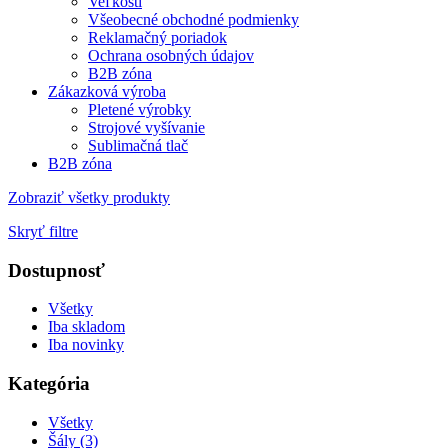
Veľkosti
Všeobecné obchodné podmienky
Reklamačný poriadok
Ochrana osobných údajov
B2B zóna
Zákazková výroba
Pletené výrobky
Strojové vyšívanie
Sublimačná tlač
B2B zóna
Zobraziť všetky produkty
Skryť filtre
Dostupnosť
Všetky
Iba skladom
Iba novinky
Kategória
Všetky
Šály (3)