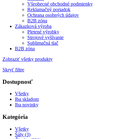
Všeobecné obchodné podmienky
Reklamačný poriadok
Ochrana osobných údajov
B2B zóna
Zákazková výroba
Pletené výrobky
Strojové vyšívanie
Sublimačná tlač
B2B zóna
Zobraziť všetky produkty
Skryť filtre
Dostupnosť
Všetky
Iba skladom
Iba novinky
Kategória
Všetky
Šály (3)