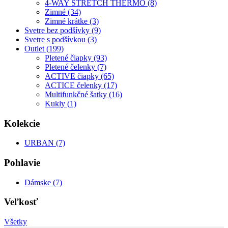
4-WAY STRETCH THERMO (8)
Zimné (34)
Zimné krátke (3)
Svetre bez podšívky (9)
Svetre s podšívkou (3)
Outlet (199)
Pletené čiapky (93)
Pletené čelenky (7)
ACTIVE čiapky (65)
ACTICE čelenky (17)
Multifunkčné šatky (16)
Kukly (1)
Kolekcie
URBAN (7)
Pohlavie
Dámske (7)
Veľkosť
Všetky