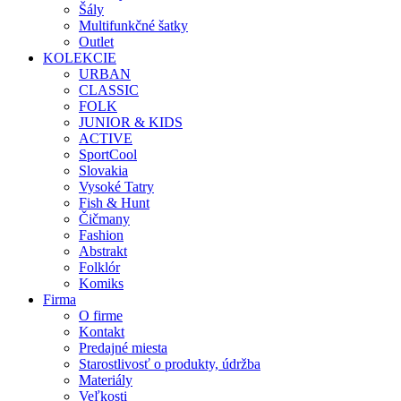
Šály
Multifunkčné šatky
Outlet
KOLEKCIE
URBAN
CLASSIC
FOLK
JUNIOR & KIDS
ACTIVE
SportCool
Slovakia
Vysoké Tatry
Fish & Hunt
Čičmany
Fashion
Abstrakt
Folklór
Komiks
Firma
O firme
Kontakt
Predajné miesta
Starostlivosť o produkty, údržba
Materiály
Veľkosti