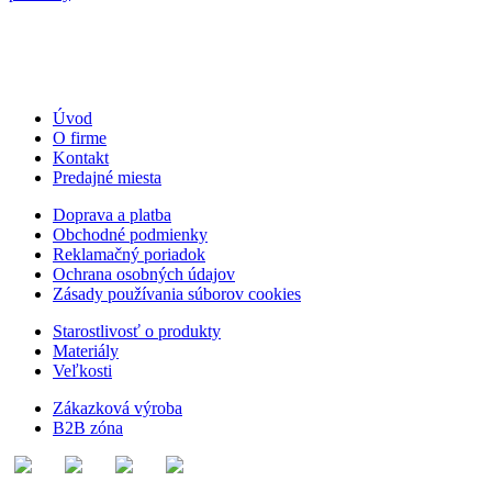
Úvod
O firme
Kontakt
Predajné miesta
Doprava a platba
Obchodné podmienky
Reklamačný poriadok
Ochrana osobných údajov
Zásady používania súborov cookies
Starostlivosť o produkty
Materiály
Veľkosti
Zákazková výroba
B2B zóna