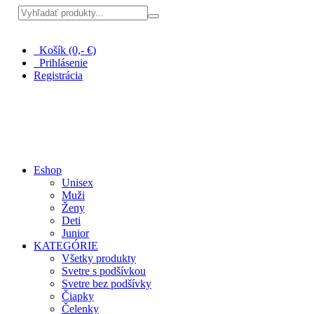
Pri nákupe nad 100 € doprava zadarmo
Košík (0,- €)
Prihlásenie
Registrácia
Eshop
Unisex
Muži
Ženy
Deti
Junior
KATEGÓRIE
Všetky produkty
Svetre s podšívkou
Svetre bez podšívky
Čiapky
Čelenky