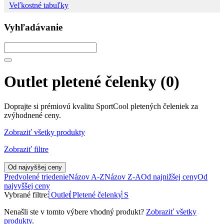
Veľkostné tabuľky
Vyhľadávanie
Outlet pletené čelenky
(0)
Doprajte si prémiovú kvalitu SportCool pletených čeleniek za
zvýhodnené ceny.
Zobraziť všetky produkty
Zobraziť filtre
Od najvyššej ceny
Predvolené triedenie
Názov A-Z
Názov Z-A
Od najnižšej ceny
Od
najvyššej ceny
Vybrané filtre:
Outlet
Pletené čelenky
S
Nenašli ste v tomto výbere vhodný produkt?
Zobraziť všetky
produkty
.