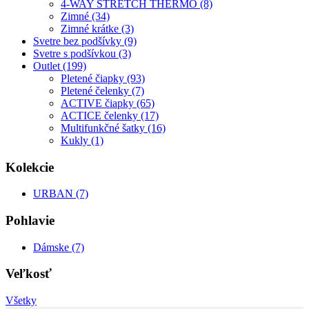
4-WAY STRETCH THERMO (8)
Zimné (34)
Zimné krátke (3)
Svetre bez podšívky (9)
Svetre s podšívkou (3)
Outlet (199)
Pletené čiapky (93)
Pletené čelenky (7)
ACTIVE čiapky (65)
ACTICE čelenky (17)
Multifunkčné šatky (16)
Kukly (1)
Kolekcie
URBAN (7)
Pohlavie
Dámske (7)
Veľkosť
Všetky