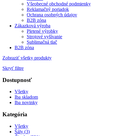
Všeobecné obchodné podmienky
Reklamačný poriadok
Ochrana osobných údajov
B2B zóna
Zákazková výroba
Pletené výrobky
Strojové vyšívanie
Sublimačná tlač
B2B zóna
Zobraziť všetky produkty
Skryť filtre
Dostupnosť
Všetky
Iba skladom
Iba novinky
Kategória
Všetky
Šály (3)