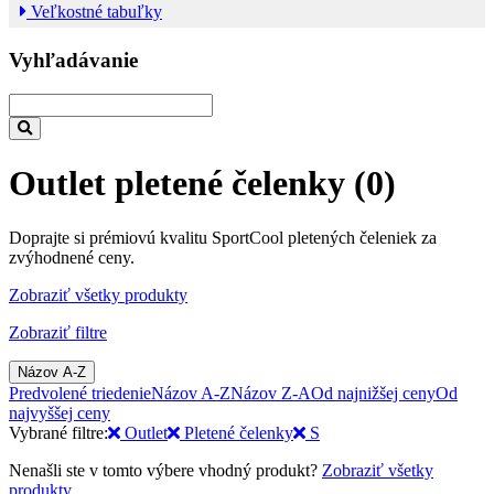
Veľkostné tabuľky
Vyhľadávanie
Outlet pletené čelenky
(0)
Doprajte si prémiovú kvalitu SportCool pletených čeleniek za
zvýhodnené ceny.
Zobraziť všetky produkty
Zobraziť filtre
Názov A-Z
Predvolené triedenie
Názov A-Z
Názov Z-A
Od najnižšej ceny
Od
najvyššej ceny
Vybrané filtre:
Outlet
Pletené čelenky
S
Nenašli ste v tomto výbere vhodný produkt?
Zobraziť všetky
produkty
.