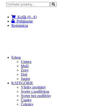
Pri nákupe nad 100 € doprava zadarmo
Košík (0,- €)
Prihlásenie
Registrácia
Eshop
Unisex
Muži
Ženy
Deti
Junior
KATEGÓRIE
Všetky produkty
Svetre s podšívkou
Svetre bez podšívky
Čiapky
Čelenky