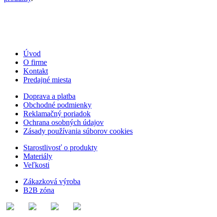
Úvod
O firme
Kontakt
Predajné miesta
Doprava a platba
Obchodné podmienky
Reklamačný poriadok
Ochrana osobných údajov
Zásady používania súborov cookies
Starostlivosť o produkty
Materiály
Veľkosti
Zákazková výroba
B2B zóna