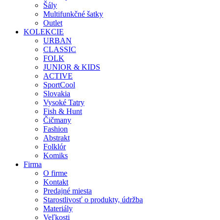
Šály
Multifunkčné šatky
Outlet
KOLEKCIE
URBAN
CLASSIC
FOLK
JUNIOR & KIDS
ACTIVE
SportCool
Slovakia
Vysoké Tatry
Fish & Hunt
Čičmany
Fashion
Abstrakt
Folklór
Komiks
Firma
O firme
Kontakt
Predajné miesta
Starostlivosť o produkty, údržba
Materiály
Veľkosti