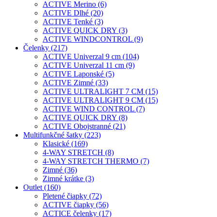
ACTIVE Merino (6)
ACTIVE Dlhé (20)
ACTIVE Tenké (3)
ACTIVE QUICK DRY (3)
ACTIVE WINDCONTROL (9)
Čelenky (217)
ACTIVE Univerzal 9 cm (104)
ACTIVE Univerzal 11 cm (9)
ACTIVE Laponské (5)
ACTIVE Zimné (33)
ACTIVE ULTRALIGHT 7 CM (15)
ACTIVE ULTRALIGHT 9 CM (15)
ACTIVE WIND CONTROL (7)
ACTIVE QUICK DRY (8)
ACTIVE Obojstranné (21)
Multifunkčné šatky (223)
Klasické (169)
4-WAY STRETCH (8)
4-WAY STRETCH THERMO (7)
Zimné (36)
Zimné krátke (3)
Outlet (160)
Pletené čiapky (72)
ACTIVE čiapky (56)
ACTICE čelenky (17)