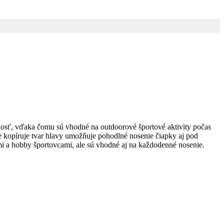
šnosť, vďaka čomu sú vhodné na outdoorové športové aktivity počas
le kopíruje tvar hlavy umožňuje pohodlné nosenie čiapky aj pod
mi a hobby športovcami, ale sú vhodné aj na každodenné nosenie.