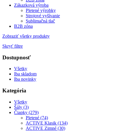
Zákazková výroba
Pletené výrobky
Strojové vyšívanie
Sublimačná tlač
B2B zóna
Zobraziť všetky produkty
Skryť filtre
Dostupnosť
Všetky
Iba skladom
Iba novinky
Kategória
Všetky
Šály (3)
Čiapky (279)
Pletené (74)
ACTIVE Klasik (134)
ACTIVE Zimné (30)