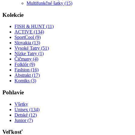
Multifunkčné šatky (15)
Kolekcie
FISH & HUNT (11)
ACTIVE (134)
SportCool (9)
Slovakia (13)
Vysoké Tatry (51)
Nízke Tatry (1)
Čičmany (4)
Folklór (9)
Fashion (16)
Abstrakt (17)
Komiks (3)
Pohlavie
Všetky
Unisex (134)
Detské (12)
Junior (7)
Veľkosť