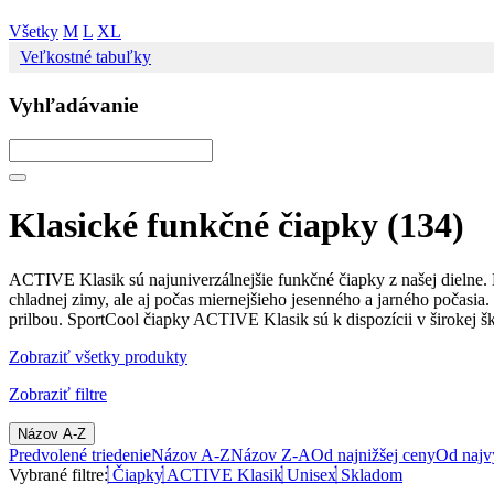
Všetky
M
L
XL
Veľkostné tabuľky
Vyhľadávanie
Klasické funkčné čiapky
(134)
ACTIVE Klasik sú najuniverzálnejšie funkčné čiapky z našej dielne.
chladnej zimy, ale aj počas miernejšieho jesenného a jarného počasia
prilbou. SportCool čiapky ACTIVE Klasik sú k dispozícii v širokej š
Zobraziť všetky produkty
Zobraziť filtre
Názov A-Z
Predvolené triedenie
Názov A-Z
Názov Z-A
Od najnižšej ceny
Od najv
Vybrané filtre:
Čiapky
ACTIVE Klasik
Unisex
Skladom