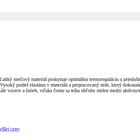
 Ľahký strečový materiál poskytuje optimálnu termoreguláciu a priedu
. Vysoký podiel elastánu v materiáli a prepracovaný strih, ktorý dokona
kále vzorov a farieb, vďaka čomu sa tešia obľube nielen medzi aktívny
yššej ceny