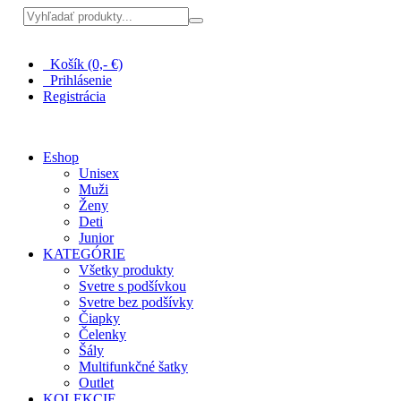
Pri nákupe nad 100 € doprava zadarmo
Košík (0,- €)
Prihlásenie
Registrácia
Eshop
Unisex
Muži
Ženy
Deti
Junior
KATEGÓRIE
Všetky produkty
Svetre s podšívkou
Svetre bez podšívky
Čiapky
Čelenky
Šály
Multifunkčné šatky
Outlet
KOLEKCIE