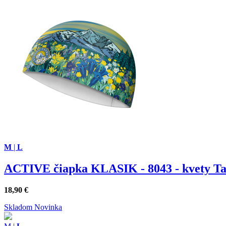
M
|
L
ACTIVE čiapka KLASIK - 8043 - kvety Tat
18,90
€
Skladom
Novinka