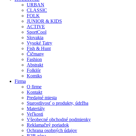
URBAN
CLASSIC
FOLK
JUNIOR & KIDS
ACTIVE
SportCool
Slovakia
Vysoké Tatry
Fish & Hunt
Čičmany
Fashion
Abstrakt
Folklór
Komiks
Firma
O firme
Kontakt
Predajné miesta
Starostlivosť o produkty, údržba
Materiály
Veľkosti
Všeobecné obchodné podmienky
Reklamačný poriadok
Ochrana osobných údajov
B2B zóna