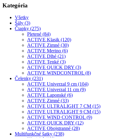
Kategória
Všetky
Šály (3)
Čiapky (275)
Pletené (84)
ACTIVE Klasik (120)
ACTIVE Zimné (30)
ACTIVE Merino (6)
ACTIVE Dlhé (21)
ACTIVE Tenké (3)
ACTIVE QUICK DRY (3)
ACTIVE WINDCONTROL (8)
Čelenky (231)
ACTIVE Univerzal 9 cm (104)
ACTIVE Univerzal 11 cm (9)
ACTIVE Laponské (6)
ACTIVE Zimné (33)
ACTIVE ULTRALIGHT 7 CM (15)
ACTIVE ULTRALIGHT 9 CM (15)
ACTIVE WIND CONTROL (9)
ACTIVE QUICK DRY (12)
ACTIVE Obojstranné (28)
Multifunkčné šatky (238)