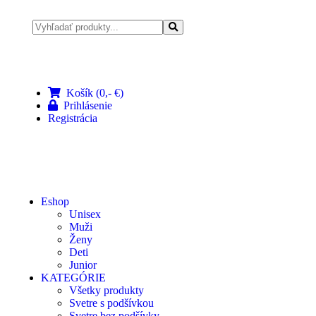
Pri nákupe nad 100 € doprava zadarmo
Košík (0,- €)
Prihlásenie
Registrácia
Eshop
Unisex
Muži
Ženy
Deti
Junior
KATEGÓRIE
Všetky produkty
Svetre s podšívkou
Svetre bez podšívky