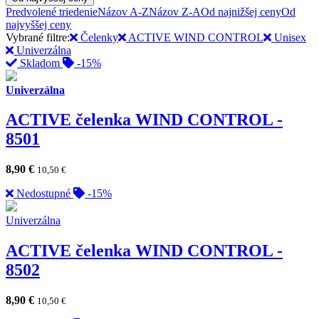
Predvolené triedenie
Názov A-Z
Názov Z-A
Od najnižšej ceny
Od
najvyššej ceny
Vybrané filtre:
Čelenky
ACTIVE WIND CONTROL
Unisex
Univerzálna
Skladom
-15%
Univerzálna
ACTIVE čelenka WIND CONTROL -
8501
8,90
€
10,50
€
Nedostupné
-15%
Univerzálna
ACTIVE čelenka WIND CONTROL -
8502
8,90
€
10,50
€