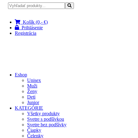
Pri nákupe nad 100 € doprava zadarmo
Košík (0,- €)
Prihlásenie
Registrácia
Eshop
Unisex
Muži
Ženy
Deti
Junior
KATEGÓRIE
Všetky produkty
Svetre s podšívkou
Svetre bez podšívky
Čiapky
Čelenky