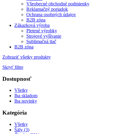
Všeobecné obchodné podmienky
Reklamačný poriadok
Ochrana osobných údajov
B2B zóna
Zákazková výroba
Pletené výrobky
Strojové vyšívanie
Sublimačná tlač
B2B zóna
Zobraziť všetky produkty
Skryť filtre
Dostupnosť
Všetky
Iba skladom
Iba novinky
Kategória
Všetky
Šály (3)