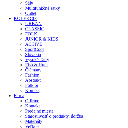
Šály
Multifunkčné šatky
Outlet
KOLEKCIE
URBAN
CLASSIC
FOLK
JUNIOR & KIDS
ACTIVE
SportCool
Slovakia
Vysoké Tatry
Fish & Hunt
Čičmany
Fashion
Abstrakt
Folklór
Komiks
Firma
O firme
Kontakt
Predajné miesta
Starostlivosť o produkty, údržba
Materiály
Veľkosti