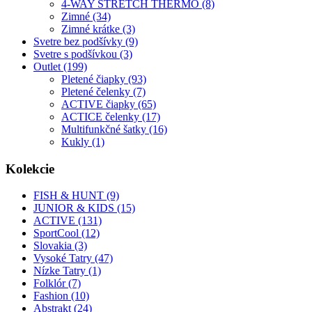
4-WAY STRETCH THERMO (8)
Zimné (34)
Zimné krátke (3)
Svetre bez podšívky (9)
Svetre s podšívkou (3)
Outlet (199)
Pletené čiapky (93)
Pletené čelenky (7)
ACTIVE čiapky (65)
ACTICE čelenky (17)
Multifunkčné šatky (16)
Kukly (1)
Kolekcie
FISH & HUNT (9)
JUNIOR & KIDS (15)
ACTIVE (131)
SportCool (12)
Slovakia (3)
Vysoké Tatry (47)
Nízke Tatry (1)
Folklór (7)
Fashion (10)
Abstrakt (24)