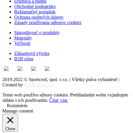
Doprava a platba
Obchodné podmienky
Reklamačný poriadok
Ochrana osobných údajov
Zásady používania súborov cookies
Starostlivosť o produkty
Materiály
Veľkosti
Zákazková výroba
B2B zóna
2019-2022 © Sportcool, spol. s r.o. | Všetky práva vyhradené |
Created by
Originals s.r.o.
Tento web používa súbory cookies. Prehliadaním webu vyjadrujete
súhlas s ich používaním.
Čítať viac
Rozumiem
Manage consent
Close