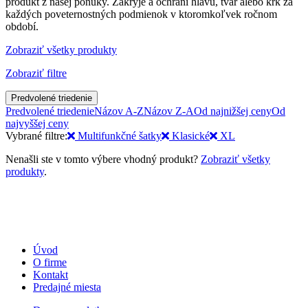
produkt z našej ponuky. Zakryje a ochráni hlavu, tvár alebo krk za
každých poveternostných podmienok v ktoromkoľvek ročnom
období.
Zobraziť všetky produkty
Zobraziť filtre
Predvolené triedenie
Predvolené triedenie
Názov A-Z
Názov Z-A
Od najnižšej ceny
Od
najvyššej ceny
Vybrané filtre:
Multifunkčné šatky
Klasické
XL
Nenašli ste v tomto výbere vhodný produkt?
Zobraziť všetky
produkty
.
Úvod
O firme
Kontakt
Predajné miesta