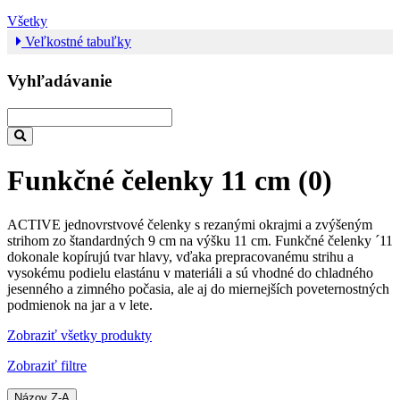
Všetky
Veľkostné tabuľky
Vyhľadávanie
Funkčné čelenky 11 cm
(0)
ACTIVE jednovrstvové čelenky s rezanými okrajmi a zvýšeným
strihom zo štandardných 9 cm na výšku 11 cm. Funkčné čelenky ´11
dokonale kopírujú tvar hlavy, vďaka prepracovanému strihu a
vysokému podielu elastánu v materiáli a sú vhodné do chladného
jesenného a zimného počasia, ale aj do miernejších poveternostných
podmienok na jar a v lete.
Zobraziť všetky produkty
Zobraziť filtre
Názov Z-A