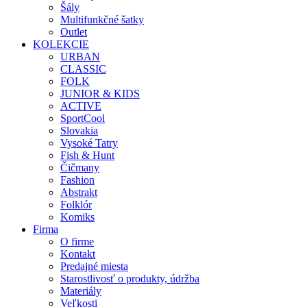
Šály
Multifunkčné šatky
Outlet
KOLEKCIE
URBAN
CLASSIC
FOLK
JUNIOR & KIDS
ACTIVE
SportCool
Slovakia
Vysoké Tatry
Fish & Hunt
Čičmany
Fashion
Abstrakt
Folklór
Komiks
Firma
O firme
Kontakt
Predajné miesta
Starostlivosť o produkty, údržba
Materiály
Veľkosti