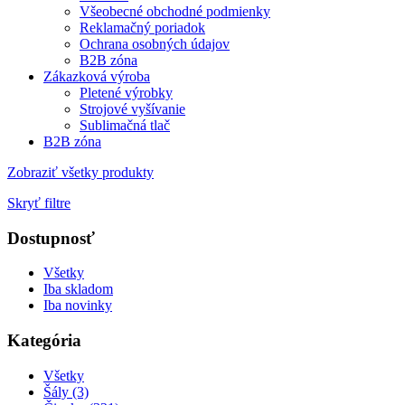
Všeobecné obchodné podmienky
Reklamačný poriadok
Ochrana osobných údajov
B2B zóna
Zákazková výroba
Pletené výrobky
Strojové vyšívanie
Sublimačná tlač
B2B zóna
Zobraziť všetky produkty
Skryť filtre
Dostupnosť
Všetky
Iba skladom
Iba novinky
Kategória
Všetky
Šály (3)