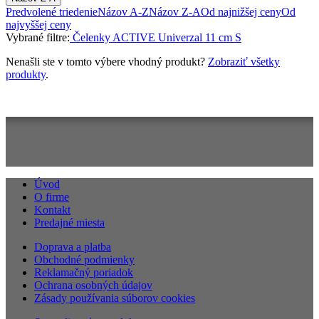
Predvolené triedenie
Názov A-Z
Názov Z-A
Od najnižšej ceny
Od
najvyššej ceny
Vybrané filtre:
Čelenky
ACTIVE Univerzal 11 cm
S
Nenašli ste v tomto výbere vhodný produkt?
Zobraziť všetky
produkty
.
Úvod
O firme
Kontakt
Predajné miesta
Doprava a platba
Obchodné podmienky
Reklamačný poriadok
Ochrana osobných údajov
Zásady používania súborov cookies