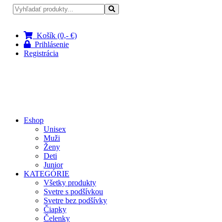
Pri nákupe nad 100 € doprava zadarmo
Košík (0,- €)
Prihlásenie
Registrácia
Eshop
Unisex
Muži
Ženy
Deti
Junior
KATEGÓRIE
Všetky produkty
Svetre s podšívkou
Svetre bez podšívky
Čiapky
Čelenky