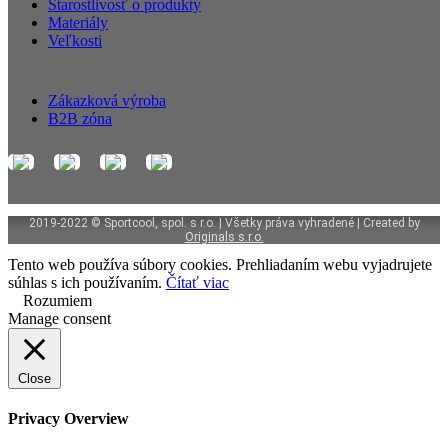
Starostlivosť o produkty
Materiály
Veľkosti
Zákazková výroba
B2B zóna
2019-2022 © Sportcool, spol. s r.o. | Všetky práva vyhradené | Created by
Originals s.r.o.
Tento web používa súbory cookies. Prehliadaním webu vyjadrujete
súhlas s ich používaním.
Čítať viac
Rozumiem
Manage consent
Close
Privacy Overview