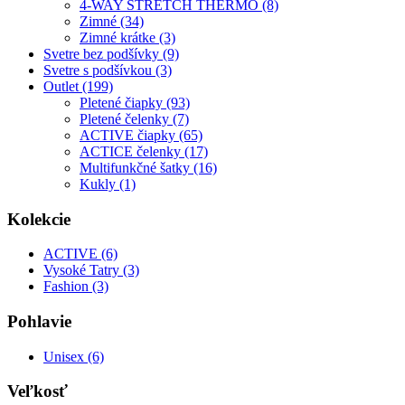
4-WAY STRETCH THERMO (8)
Zimné (34)
Zimné krátke (3)
Svetre bez podšívky (9)
Svetre s podšívkou (3)
Outlet (199)
Pletené čiapky (93)
Pletené čelenky (7)
ACTIVE čiapky (65)
ACTICE čelenky (17)
Multifunkčné šatky (16)
Kukly (1)
Kolekcie
ACTIVE (6)
Vysoké Tatry (3)
Fashion (3)
Pohlavie
Unisex (6)
Veľkosť