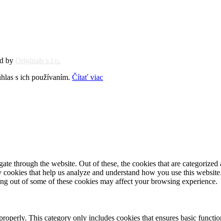
ed by
Originals s.r.o.
hlas s ich používaním.
Čítať viac
e through the website. Out of these, the cookies that are categorized a
rty cookies that help us analyze and understand how you use this websit
ting out of some of these cookies may affect your browsing experience.
properly. This category only includes cookies that ensures basic functio