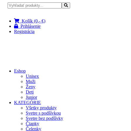
Pri nákupe nad 100 € doprava zadarmo
Košík (0,- €)
Prihlásenie
Registrácia
Eshop
Unisex
Muži
Ženy
Deti
Junior
KATEGÓRIE
Všetky produkty
Svetre s podšívkou
Svetre bez podšívky
Čiapky
Čelenky