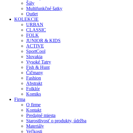
Šály
Multifunkčné šatky
Outlet
KOLEKCIE
URBAN
CLASSIC
FOLK
JUNIOR & KIDS
ACTIVE
SportCool
Slovakia
Vysoké Tatry
Fish & Hunt
Čičmany
Fashion
Abstrakt
Folklór
Komiks
Firma
O firme
Kontakt
Predajné miesta
Starostlivosť o produkty, údržba
Materiály
Veľkosti