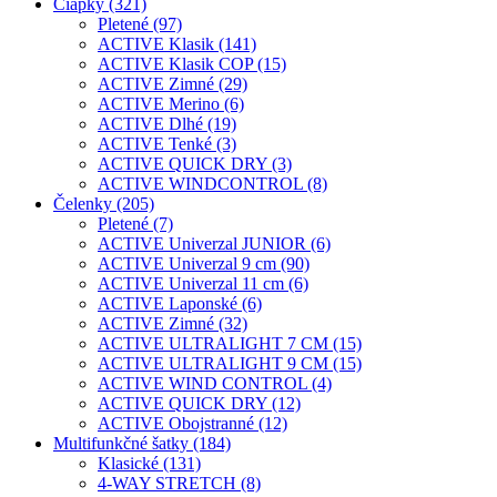
Čiapky (321)
Pletené (97)
ACTIVE Klasik (141)
ACTIVE Klasik COP (15)
ACTIVE Zimné (29)
ACTIVE Merino (6)
ACTIVE Dlhé (19)
ACTIVE Tenké (3)
ACTIVE QUICK DRY (3)
ACTIVE WINDCONTROL (8)
Čelenky (205)
Pletené (7)
ACTIVE Univerzal JUNIOR (6)
ACTIVE Univerzal 9 cm (90)
ACTIVE Univerzal 11 cm (6)
ACTIVE Laponské (6)
ACTIVE Zimné (32)
ACTIVE ULTRALIGHT 7 CM (15)
ACTIVE ULTRALIGHT 9 CM (15)
ACTIVE WIND CONTROL (4)
ACTIVE QUICK DRY (12)
ACTIVE Obojstranné (12)
Multifunkčné šatky (184)
Klasické (131)
4-WAY STRETCH (8)