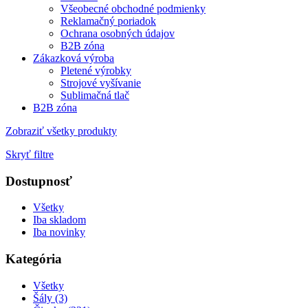
Všeobecné obchodné podmienky
Reklamačný poriadok
Ochrana osobných údajov
B2B zóna
Zákazková výroba
Pletené výrobky
Strojové vyšívanie
Sublimačná tlač
B2B zóna
Zobraziť všetky produkty
Skryť filtre
Dostupnosť
Všetky
Iba skladom
Iba novinky
Kategória
Všetky
Šály (3)