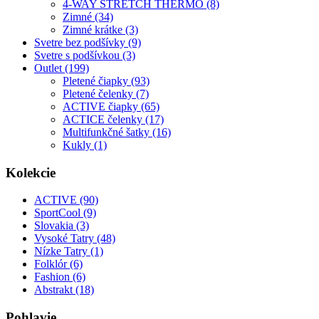
4-WAY STRETCH THERMO (8)
Zimné (34)
Zimné krátke (3)
Svetre bez podšívky (9)
Svetre s podšívkou (3)
Outlet (199)
Pletené čiapky (93)
Pletené čelenky (7)
ACTIVE čiapky (65)
ACTICE čelenky (17)
Multifunkčné šatky (16)
Kukly (1)
Kolekcie
ACTIVE (90)
SportCool (9)
Slovakia (3)
Vysoké Tatry (48)
Nízke Tatry (1)
Folklór (6)
Fashion (6)
Abstrakt (18)
Pohlavie