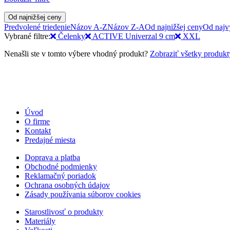
Od najnižšej ceny
Predvolené triedenie
Názov A-Z
Názov Z-A
Od najnižšej ceny
Od najv
Vybrané filtre:
Čelenky
ACTIVE Univerzal 9 cm
XXL
Nenašli ste v tomto výbere vhodný produkt?
Zobraziť všetky produkt
Úvod
O firme
Kontakt
Predajné miesta
Doprava a platba
Obchodné podmienky
Reklamačný poriadok
Ochrana osobných údajov
Zásady používania súborov cookies
Starostlivosť o produkty
Materiály