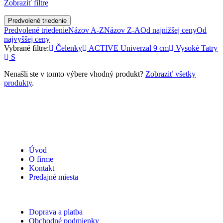
Zobraziť filtre
Predvolené triedenie
Predvolené triedenie
Názov A-Z
Názov Z-A
Od najnižšej ceny
Od
najvyššej ceny
Vybrané filtre:
Čelenky
ACTIVE Univerzal 9 cm
Vysoké Tatry
S
Nenašli ste v tomto výbere vhodný produkt?
Zobraziť všetky
produkty
.
Úvod
O firme
Kontakt
Predajné miesta
Doprava a platba
Obchodné podmienky