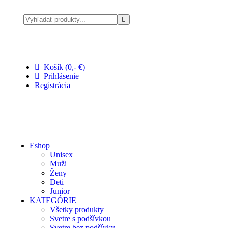
Pri nákupe nad 100 € doprava zadarmo
Košík (0,- €)
Prihlásenie
Registrácia
Eshop
Unisex
Muži
Ženy
Deti
Junior
KATEGÓRIE
Všetky produkty
Svetre s podšívkou
Svetre bez podšívky