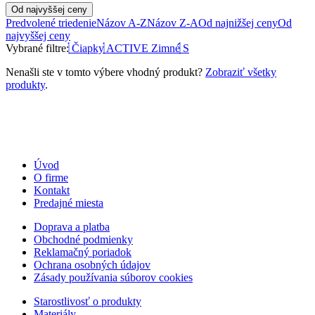
Od najvyššej ceny
Predvolené triedenie
Názov A-Z
Názov Z-A
Od najnižšej ceny
Od
najvyššej ceny
Vybrané filtre:
Čiapky
ACTIVE Zimné
S
Nenašli ste v tomto výbere vhodný produkt?
Zobraziť všetky
produkty
.
Úvod
O firme
Kontakt
Predajné miesta
Doprava a platba
Obchodné podmienky
Reklamačný poriadok
Ochrana osobných údajov
Zásady používania súborov cookies
Starostlivosť o produkty
Materiály