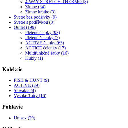
4-WAY STRETCH THERMO (8)
Zimné (34)
Zimné krátke (3)
Svetre bez podšívky (9)
Svetre s podšívkou (3)
Outlet (199)
Pletené čiapky (93)
Pletené čelenky (7)
ACTIVE čiapky (65)
ACTICE čelenky (17)
Multifunkčné šatky (16)
Kukly (1)
Kolekcie
FISH & HUNT (9)
ACTIVE (29)
Slovakia (4)
Vysoké Tatry (16)
Pohlavie
Unisex (29)