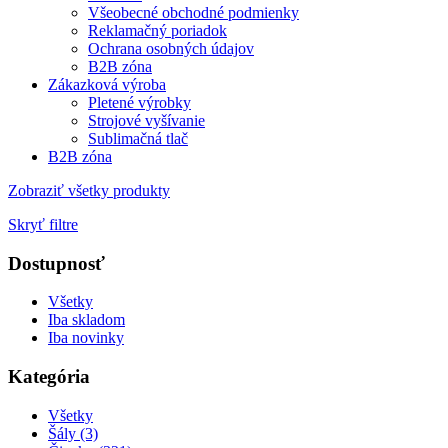
Všeobecné obchodné podmienky
Reklamačný poriadok
Ochrana osobných údajov
B2B zóna
Zákazková výroba
Pletené výrobky
Strojové vyšívanie
Sublimačná tlač
B2B zóna
Zobraziť všetky produkty
Skryť filtre
Dostupnosť
Všetky
Iba skladom
Iba novinky
Kategória
Všetky
Šály (3)