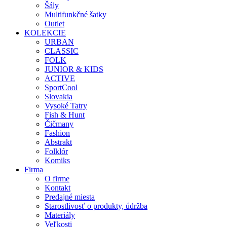
Šály
Multifunkčné šatky
Outlet
KOLEKCIE
URBAN
CLASSIC
FOLK
JUNIOR & KIDS
ACTIVE
SportCool
Slovakia
Vysoké Tatry
Fish & Hunt
Čičmany
Fashion
Abstrakt
Folklór
Komiks
Firma
O firme
Kontakt
Predajné miesta
Starostlivosť o produkty, údržba
Materiály
Veľkosti