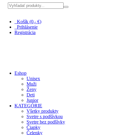
Pri nákupe nad 100 € doprava zadarmo
Košík (0,- €)
Prihlásenie
Registrácia
Eshop
Unisex
Muži
Ženy
Deti
Junior
KATEGÓRIE
Všetky produkty
Svetre s podšívkou
Svetre bez podšívky
Čiapky
Čelenky