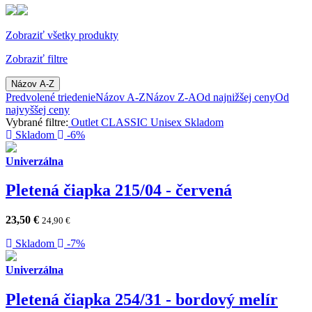
Zobraziť všetky produkty
Zobraziť filtre
Názov A-Z
Predvolené triedenie
Názov A-Z
Názov Z-A
Od najnižšej ceny
Od
najvyššej ceny
Vybrané filtre:
Outlet
CLASSIC
Unisex
Skladom
Skladom
-6%
Univerzálna
Pletená čiapka 215/04 - červená
23,50
€
24,90
€
Skladom
-7%
Univerzálna
Pletená čiapka 254/31 - bordový melír