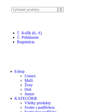
Pri nákupe nad 100 € doprava zadarmo
Košík (0,- €)
Prihlásenie
Registrácia
Eshop
Unisex
Muži
Ženy
Deti
Junior
KATEGÓRIE
Všetky produkty
Svetre s podšívkou
Svetre bez podšívky