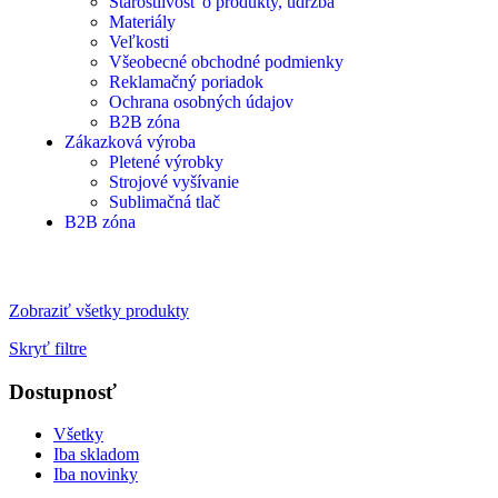
Starostlivosť o produkty, údržba
Materiály
Veľkosti
Všeobecné obchodné podmienky
Reklamačný poriadok
Ochrana osobných údajov
B2B zóna
Zákazková výroba
Pletené výrobky
Strojové vyšívanie
Sublimačná tlač
B2B zóna
Zobraziť všetky produkty
Skryť filtre
Dostupnosť
Všetky
Iba skladom
Iba novinky