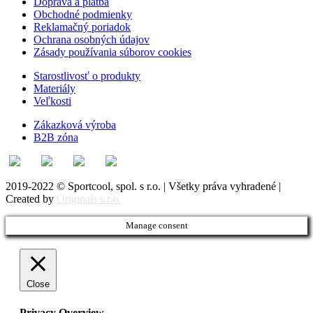
Doprava a platba
Obchodné podmienky
Reklamačný poriadok
Ochrana osobných údajov
Zásady používania súborov cookies
Starostlivosť o produkty
Materiály
Veľkosti
Zákazková výroba
B2B zóna
2019-2022 © Sportcool, spol. s r.o. | Všetky práva vyhradené |
Created by
Originals s.r.o.
Manage consent
Close
Privacy Overview