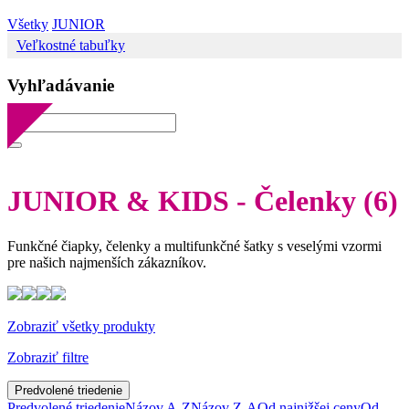
Všetky
JUNIOR
Veľkostné tabuľky
Vyhľadávanie
JUNIOR & KIDS - Čelenky
(6)
Funkčné čiapky, čelenky a multifunkčné šatky s veselými vzormi
pre našich najmenších zákazníkov.
Zobraziť všetky produkty
Zobraziť filtre
Predvolené triedenie
Predvolené triedenie
Názov A-Z
Názov Z-A
Od najnižšej ceny
Od