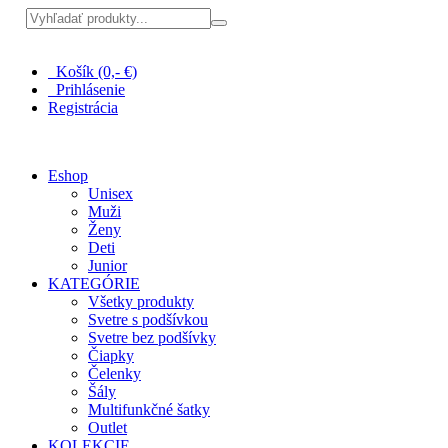
Pri nákupe nad 100 € doprava zadarmo
Košík (0,- €)
Prihlásenie
Registrácia
Eshop
Unisex
Muži
Ženy
Deti
Junior
KATEGÓRIE
Všetky produkty
Svetre s podšívkou
Svetre bez podšívky
Čiapky
Čelenky
Šály
Multifunkčné šatky
Outlet
KOLEKCIE