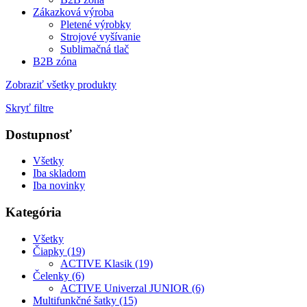
Zákazková výroba
Pletené výrobky
Strojové vyšívanie
Sublimačná tlač
B2B zóna
Zobraziť všetky produkty
Skryť filtre
Dostupnosť
Všetky
Iba skladom
Iba novinky
Kategória
Všetky
Čiapky (19)
ACTIVE Klasik (19)
Čelenky (6)
ACTIVE Univerzal JUNIOR (6)
Multifunkčné šatky (15)