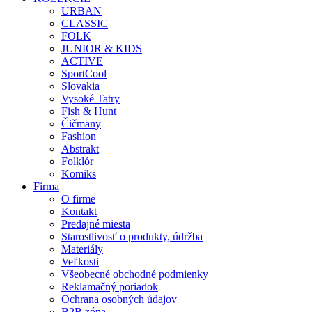
URBAN
CLASSIC
FOLK
JUNIOR & KIDS
ACTIVE
SportCool
Slovakia
Vysoké Tatry
Fish & Hunt
Čičmany
Fashion
Abstrakt
Folklór
Komiks
Firma
O firme
Kontakt
Predajné miesta
Starostlivosť o produkty, údržba
Materiály
Veľkosti
Všeobecné obchodné podmienky
Reklamačný poriadok
Ochrana osobných údajov
B2B zóna