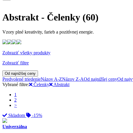
Abstrakt - Čelenky
(60)
Vzory plné kreativity, farieb a pozitívnej energie.
Zobraziť všetky produkty
Zobraziť filtre
Od najnižšej ceny
Predvolené triedenie
Názov A-Z
Názov Z-A
Od najnižšej ceny
Od najv
Vybrané filtre:
Čelenky
Abstrakt
1
2
>
Skladom
-15%
Univerzálna