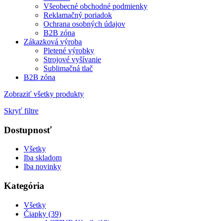
Všeobecné obchodné podmienky
Reklamačný poriadok
Ochrana osobných údajov
B2B zóna
Zákazková výroba
Pletené výrobky
Strojové vyšívanie
Sublimačná tlač
B2B zóna
Zobraziť všetky produkty
Skryť filtre
Dostupnosť
Všetky
Iba skladom
Iba novinky
Kategória
Všetky
Čiapky (39)