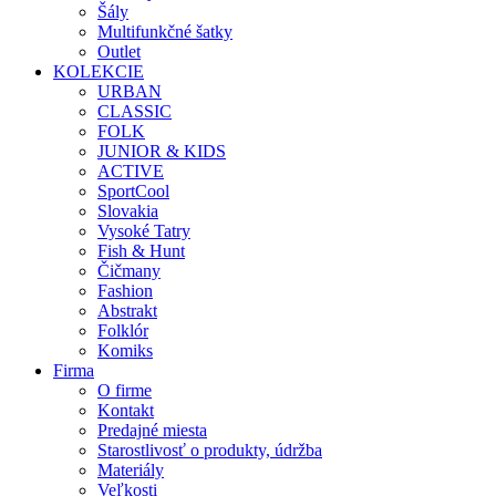
Šály
Multifunkčné šatky
Outlet
KOLEKCIE
URBAN
CLASSIC
FOLK
JUNIOR & KIDS
ACTIVE
SportCool
Slovakia
Vysoké Tatry
Fish & Hunt
Čičmany
Fashion
Abstrakt
Folklór
Komiks
Firma
O firme
Kontakt
Predajné miesta
Starostlivosť o produkty, údržba
Materiály
Veľkosti