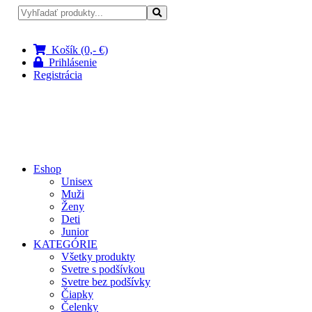
Pri nákupe nad 100 € doprava zadarmo
Košík (0,- €)
Prihlásenie
Registrácia
Eshop
Unisex
Muži
Ženy
Deti
Junior
KATEGÓRIE
Všetky produkty
Svetre s podšívkou
Svetre bez podšívky
Čiapky
Čelenky