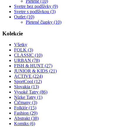
Pletené (10)
Svetre bez podšívky (9)
Svetre s podšívkou (3)
Outlet (10)
Pletené čiapky (10)
Kolekcie
Všetky
FOLK (3)
CLASSIC (10)
URBAN (78)
FISH & HUNT (27)
JUNIOR & KIDS (21)
ACTIVE (224)
SportCool (12)
Slovakia (13)
Vysoké Tatry (86)
Nízke Tatry (1)
Čičmany (3)
Folklór (15)
Fashion (29)
Abstrakt (38)
Komiks (6)