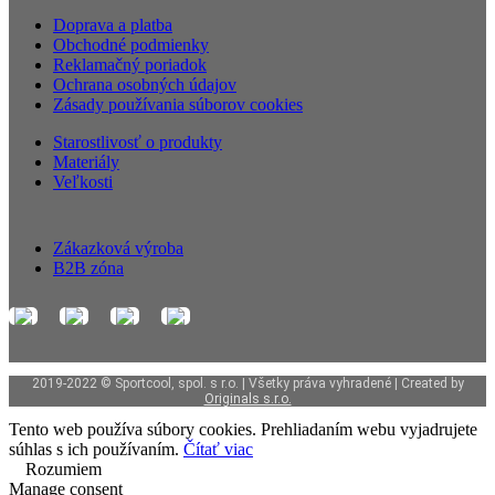
Doprava a platba
Obchodné podmienky
Reklamačný poriadok
Ochrana osobných údajov
Zásady používania súborov cookies
Starostlivosť o produkty
Materiály
Veľkosti
Zákazková výroba
B2B zóna
2019-2022 © Sportcool, spol. s r.o. | Všetky práva vyhradené | Created by
Originals s.r.o.
Tento web používa súbory cookies. Prehliadaním webu vyjadrujete
súhlas s ich používaním.
Čítať viac
Rozumiem
Manage consent