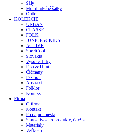
Šály
Multifunkčné šatky
Outlet
KOLEKCIE
URBAN
CLASSIC
FOLK
JUNIOR & KIDS
ACTIVE
SportCool
Slovakia
Vysoké Tatry
Fish & Hunt
Čičmany
Fashion
Abstrakt
Folklór
Komiks
Firma
O firme
Kontakt
Predajné miesta
Starostlivosť o produkty, údržba
Materiály
Veľkosti