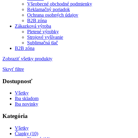
Všeobecné obchodné podmienky
Reklamačný poriadok
Ochrana osobných údajov
B2B zóna
Zákazková výroba
Pletené výrobky
Strojové vyšívanie
Sublimačná tlač
B2B zóna
Zobraziť všetky produkty
Skryť filtre
Dostupnosť
Všetky
Iba skladom
Iba novinky
Kategória
Všetky
Čiapky (10)