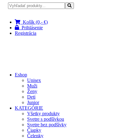
Pri nákupe nad 100 € doprava zadarmo
Košík (0,- €)
Prihlásenie
Registrácia
Eshop
Unisex
Muži
Ženy
Deti
Junior
KATEGÓRIE
Všetky produkty
Svetre s podšívkou
Svetre bez podšívky
Čiapky
Čelenky