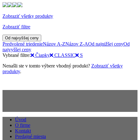
Zobraziť všetky produkty
Zobraziť filtre
Od najvyššej ceny
Predvolené triedenie
Názov A-Z
Názov Z-A
Od najnižšej ceny
Od
najvyššej ceny
Vybrané filtre:
Čiapky
CLASSIC
S
Nenašli ste v tomto výbere vhodný produkt?
Zobraziť všetky
produkty
.
Úvod
O firme
Kontakt
Predajné miesta