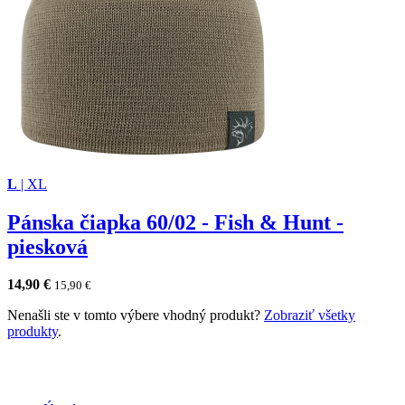
L
|
XL
Pánska čiapka 60/02 - Fish & Hunt -
piesková
14,90
€
15,90
€
Nenašli ste v tomto výbere vhodný produkt?
Zobraziť všetky
produkty
.