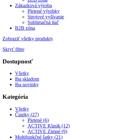
Zákazková výroba
Pletené výrobky
Strojové vyšívanie
Sublimačná tlač
B2B zóna
Zobraziť všetky produkty
Skryť filtre
Dostupnosť
Všetky
Iba skladom
Iba novinky
Kategória
Všetky
Čiapky (27)
Pletené (6)
ACTIVE Klasik (12)
ACTIVE Zimné (9)
Multifunkčné šatky (21)