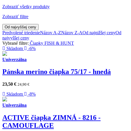
Zobraziť všetky produkty
Zobraziť filtre
Od najvyššej ceny
Predvolené triedenie
Názov A-Z
Názov Z-A
Od najnižšej ceny
Od
najvyššej ceny
Vybrané filtre:
Čiapky
FISH & HUNT
Skladom
-6%
Univerzálna
Pánska merino čiapka 75/17 - hnedá
23,50
€
24,90
€
Skladom
-8%
Univerzálna
ACTIVE čiapka ZIMNÁ - 8216 -
CAMOUFLAGE