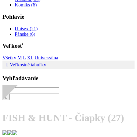
Komiks (6)
Pohlavie
Unisex (21)
Pánske (6)
Veľkosť
Všetky
M
L
XL
Univerzálna
Veľkostné tabuľky
Vyhľadávanie
FISH & HUNT - Čiapky
(27)