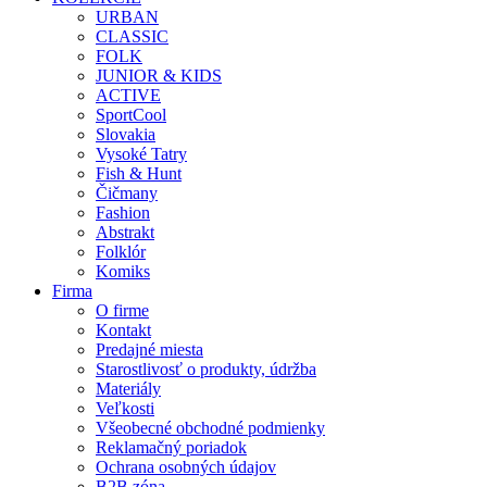
URBAN
CLASSIC
FOLK
JUNIOR & KIDS
ACTIVE
SportCool
Slovakia
Vysoké Tatry
Fish & Hunt
Čičmany
Fashion
Abstrakt
Folklór
Komiks
Firma
O firme
Kontakt
Predajné miesta
Starostlivosť o produkty, údržba
Materiály
Veľkosti
Všeobecné obchodné podmienky
Reklamačný poriadok
Ochrana osobných údajov
B2B zóna