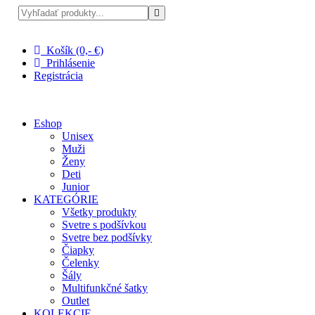
Pri nákupe nad 100 € doprava zadarmo
Košík (0,- €)
Prihlásenie
Registrácia
Eshop
Unisex
Muži
Ženy
Deti
Junior
KATEGÓRIE
Všetky produkty
Svetre s podšívkou
Svetre bez podšívky
Čiapky
Čelenky
Šály
Multifunkčné šatky
Outlet
KOLEKCIE