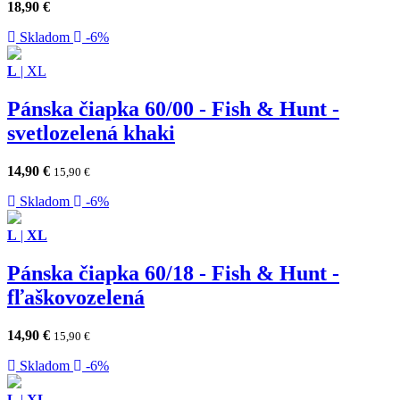
18,90
€
Skladom
-6%
L
|
XL
Pánska čiapka 60/00 - Fish & Hunt -
svetlozelená khaki
14,90
€
15,90
€
Skladom
-6%
L
|
XL
Pánska čiapka 60/18 - Fish & Hunt -
fľaškovozelená
14,90
€
15,90
€
Skladom
-6%
L
|
XL