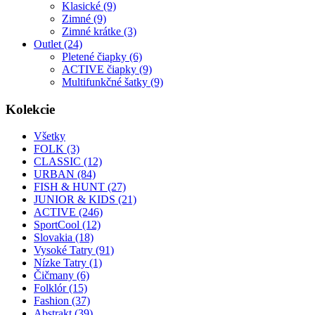
Klasické (9)
Zimné (9)
Zimné krátke (3)
Outlet (24)
Pletené čiapky (6)
ACTIVE čiapky (9)
Multifunkčné šatky (9)
Kolekcie
Všetky
FOLK (3)
CLASSIC (12)
URBAN (84)
FISH & HUNT (27)
JUNIOR & KIDS (21)
ACTIVE (246)
SportCool (12)
Slovakia (18)
Vysoké Tatry (91)
Nízke Tatry (1)
Čičmany (6)
Folklór (15)
Fashion (37)
Abstrakt (39)