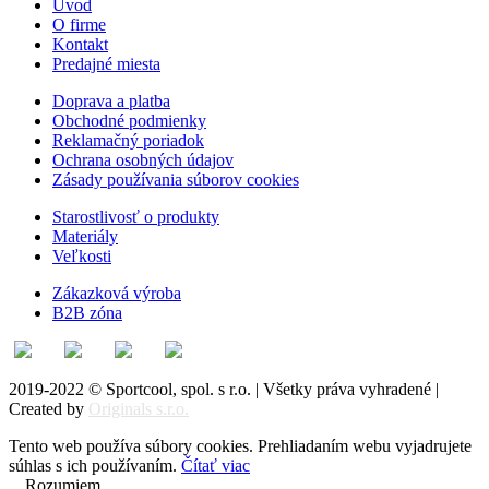
Úvod
O firme
Kontakt
Predajné miesta
Doprava a platba
Obchodné podmienky
Reklamačný poriadok
Ochrana osobných údajov
Zásady používania súborov cookies
Starostlivosť o produkty
Materiály
Veľkosti
Zákazková výroba
B2B zóna
2019-2022 © Sportcool, spol. s r.o. | Všetky práva vyhradené |
Created by
Originals s.r.o.
Tento web používa súbory cookies. Prehliadaním webu vyjadrujete
súhlas s ich používaním.
Čítať viac
Rozumiem