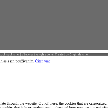
ol, spol. s r.o. | Všetky práva vyhradené | Created by
Originals s.r.o.
hlas s ich používaním.
Čítať viac
e through the website. Out of these, the cookies that are categorized a
rty cookies that help us analyze and understand how you use this websit