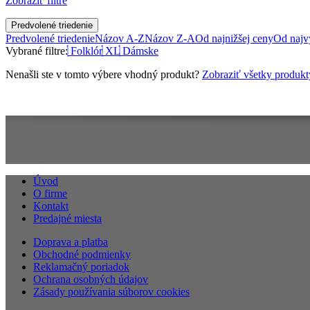
Zobraziť filtre
Predvolené triedenie
Predvolené triedenie
Názov A-Z
Názov Z-A
Od najnižšej ceny
Od najv
Vybrané filtre:
Folklór
XL
Dámske
Nenašli ste v tomto výbere vhodný produkt?
Zobraziť všetky produkt
Úvod
O firme
Kontakt
Predajné miesta
Doprava a platba
Obchodné podmienky
Reklamačný poriadok
Ochrana osobných údajov
Zásady používania súborov cookies