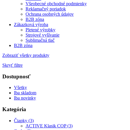
Všeobecné obchodné podmienky
Reklamačný poriadok
Ochrana osobných údajov
B2B zóna
Zákazková výroba
Pletené výrobky
Strojové vyšívanie
Sublimačná tlač
B2B zóna
Zobraziť všetky produkty
Skryť filtre
Dostupnosť
Všetky
Iba skladom
Iba novinky
Kategória
Čiapky (3)
ACTIVE Klasik COP (3)