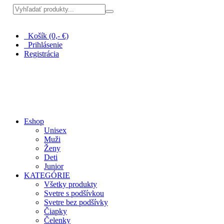
Pri nákupe nad 100 € doprava zadarmo
Košík (0,- €)
Prihlásenie
Registrácia
Eshop
Unisex
Muži
Ženy
Deti
Junior
KATEGÓRIE
Všetky produkty
Svetre s podšívkou
Svetre bez podšívky
Čiapky
Čelenky