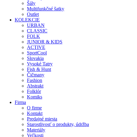
Šály
Multifunkčné šatky
Outlet
KOLEKCIE
URBAN
CLASSIC
FOLK
JUNIOR & KIDS
ACTIVE
SportCool
Slovakia
Vysoké Tatry
Fish & Hunt
Čičmany
Fashion
Abstrakt
Folklór
Komiks
Firma
O firme
Kontakt
Predajné miesta
Starostlivosť o produkty, údržba
Materiály
Veľkosti