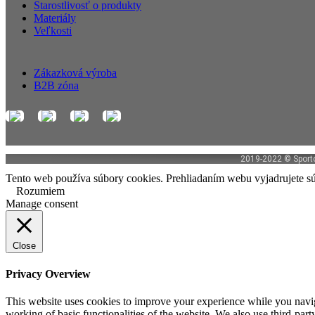
Starostlivosť o produkty
Materiály
Veľkosti
Zákazková výroba
B2B zóna
2019-2022 © Sportco
Tento web používa súbory cookies. Prehliadaním webu vyjadrujete sú
Rozumiem
Manage consent
Close
Privacy Overview
This website uses cookies to improve your experience while you navigat
working of basic functionalities of the website. We also use third-pa